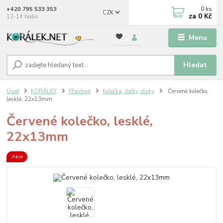
0
ks
+420 795 533 353
CZK
za
0 Kč
12-14 hodin
Menu
Hledat
Úvod
KORÁLKY
Plastové
Kolečka, čočky, disky
Červené kolečko,
lesklé, 22x13mm
Červené kolečko, lesklé,
22x13mm
Akce