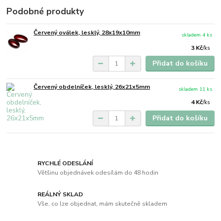
Podobné produkty
Červený oválek, lesklý, 28x19x10mm
skladem 4 ks
3 Kč
/
ks
Přidat do košíku
Červený obdelníček, lesklý, 26x21x5mm
skladem 11 ks
4 Kč
/
ks
Přidat do košíku
RYCHLÉ ODESLÁNÍ
Většinu objednávek odesílám do 48 hodin
REÁLNÝ SKLAD
Vše, co lze objednat, mám skutečně skladem