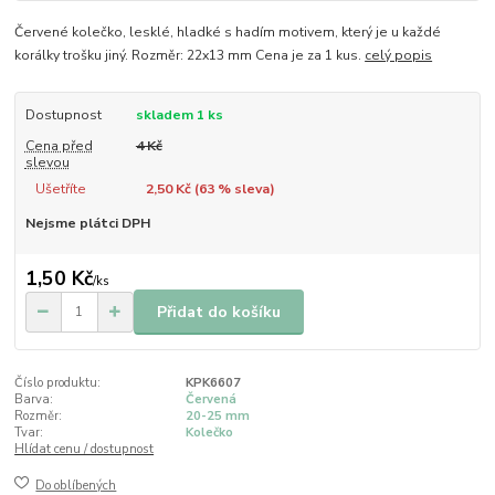
Červené kolečko, lesklé, hladké s hadím motivem, který je u každé
korálky trošku jiný. Rozměr: 22x13 mm Cena je za 1 kus.
celý popis
Dostupnost
skladem 1 ks
Cena před
4 Kč
slevou
Ušetříte
2,50 Kč (
63
% sleva)
Nejsme plátci DPH
1,50 Kč
/
ks
Přidat do košíku
Číslo produktu:
KPK6607
Barva:
Červená
Rozměr:
20-25 mm
Tvar:
Kolečko
Hlídat cenu / dostupnost
Do oblíbených