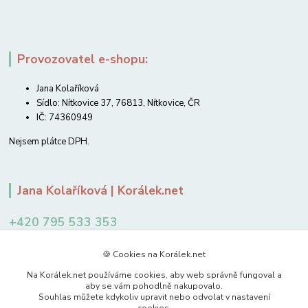
Provozovatel e-shopu:
Jana Kolaříková
Sídlo: Nítkovice 37, 76813, Nítkovice, ČR
IČ: 74360949
Nejsem plátce DPH.
Jana Kolaříková | Korálek.net
+420 795 533 353
12-14 hodin
🍪 Cookies na Korálek.net
jkolarikova@koralek.net
Na Korálek.net používáme cookies, aby web správně fungoval a
aby se vám pohodlně nakupovalo.
Souhlas můžete kdykoliv upravit nebo odvolat v nastavení
cookies.