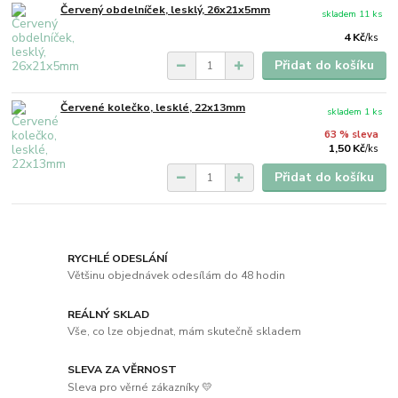
Červený obdelníček, lesklý, 26x21x5mm
skladem 11 ks
4 Kč
/
ks
Přidat do košíku
Červené kolečko, lesklé, 22x13mm
skladem 1 ks
63 % sleva
1,50 Kč
/
ks
Přidat do košíku
RYCHLÉ ODESLÁNÍ
Většinu objednávek odesílám do 48 hodin
REÁLNÝ SKLAD
Vše, co lze objednat, mám skutečně skladem
SLEVA ZA VĚRNOST
Sleva pro věrné zákazníky 💛