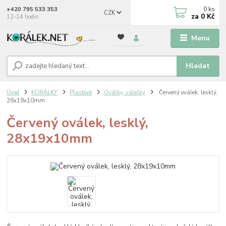
0
ks
+420 795 533 353
CZK
za
0 Kč
12-14 hodin
Menu
Hledat
Úvod
KORÁLKY
Plastové
Oválky, válečky
Červený oválek, lesklý,
28x19x10mm
Červený oválek, lesklý,
28x19x10mm