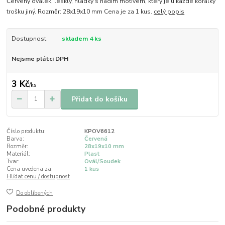
Červený oválek, lesklý, hladký s hadím motivem, který je u každé korálky
trošku jiný. Rozměr: 28x19x10 mm Cena je za 1 kus.
celý popis
Dostupnost
skladem 4 ks
Nejsme plátci DPH
3 Kč
/
ks
Přidat do košíku
Číslo produktu:
KPOV6612
Barva:
Červená
Rozměr:
28x19x10 mm
Materiál:
Plast
Tvar:
Ovál/Soudek
Cena uvedena za:
1 kus
Hlídat cenu / dostupnost
Do oblíbených
Podobné produkty