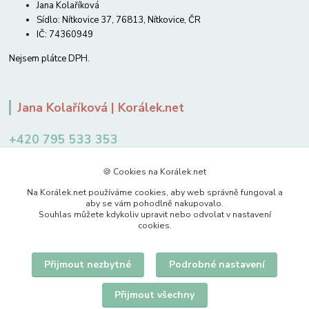
Jana Kolaříková
Sídlo: Nítkovice 37, 76813, Nítkovice, ČR
IČ: 74360949
Nejsem plátce DPH.
Jana Kolaříková | Korálek.net
+420 795 533 353
12-14 hodin
🍪 Cookies na Korálek.net
jkolarikova@koralek.net
Na Korálek.net používáme cookies, aby web správně fungoval a
aby se vám pohodlně nakupovalo.
Souhlas můžete kdykoliv upravit nebo odvolat v nastavení
cookies.
Přijmout nezbytné
Podrobné nastavení
Upravit sběr cookies.
Přijmout všechny