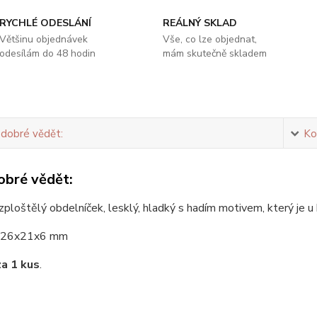
RYCHLÉ ODESLÁNÍ
REÁLNÝ SKLAD
Většinu objednávek
Vše, co lze objednat,
odesílám do 48 hodin
mám skutečně skladem
 dobré vědět:
Ko
obré vědět:
zploštělý obdelníček, lesklý, hladký s hadím motivem, který je u 
26x21x6 mm
za 1 kus
.