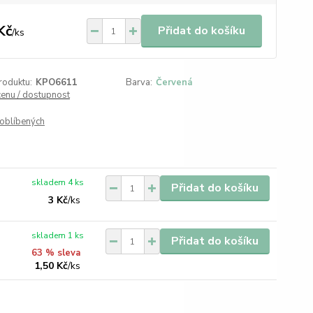
Kč
Přidat do košíku
/
ks
roduktu:
KPO6611
Barva:
Červená
cenu / dostupnost
oblíbených
skladem 4 ks
Přidat do košíku
3 Kč
/
ks
skladem 1 ks
Přidat do košíku
63 % sleva
1,50 Kč
/
ks