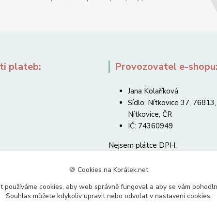
i plateb:
Provozovatel e-shopu
Jana Kolaříková
Sídlo: Nítkovice 37, 76813,
Nítkovice, ČR
IČ: 74360949
Nejsem plátce DPH.
🍪 Cookies na Korálek.net
t používáme cookies, aby web správně fungoval a aby se vám pohodl
Souhlas můžete kdykoliv upravit nebo odvolat v nastavení cookies.
Upravit sběr cookies.