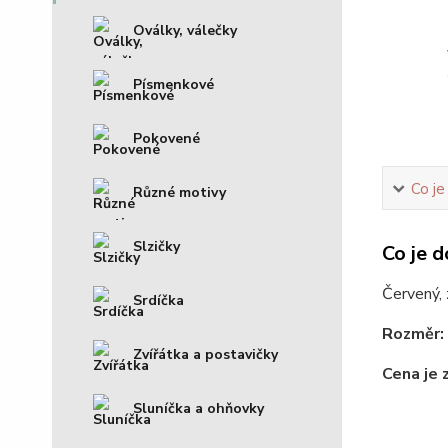
Oválky, válečky
Písmenkové
Pokovené
Co je
Různé motivy
Slzičky
Co je d
Červený, 
Srdíčka
Rozměr:
Zvířátka a postavičky
Cena je 
Sluníčka a ohňovky