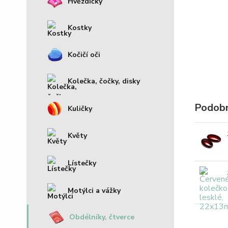
Hvězdičky
Kostky
Kočičí oči
Kolečka, čočky, disky
Podobn
Kuličky
Květy
Lístečky
Motýlci a vážky
Obdélníky, čtverce