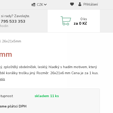
Přihlášení
CZK
 si rady? Zavolejte.
0
ks
 795 533 353
za
0 Kč
hodin
lý, 26x21x5mm
x5mm
ý, zploštělý obdelníček, lesklý, hladký s hadím motivem, který
aždé korálky trošku jiný. Rozměr: 26x21x6 mm Cena je za 1 kus.
opis
tupnost
skladem 11 ks
sme plátci DPH