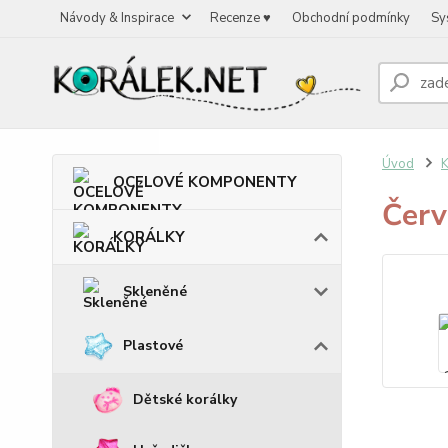
Návody & Inspirace
Recenze ♥
Obchodní podmínky
Sy
Úvod
OCELOVÉ KOMPONENTY
Červ
KORÁLKY
Skleněné
Plastové
Dětské korálky