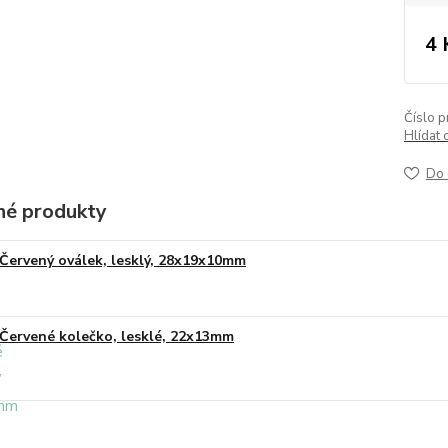
4 
Číslo p
Hlídat 
Do 
é produkty
Červený oválek, lesklý, 28x19x10mm
Červené kolečko, lesklé, 22x13mm