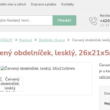
stém slev a výhod
Doprava a platba
Kontakty
Nevíte
Hledat
+420
12-14 
KORÁLKY
Plastové
Obdélníky, čtverce
Červený obdelníček, lesk
ený obdelníček, lesklý, 26x21
Červen
je u k
celý p
Dos
Nej