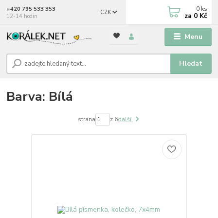
0
ks
+420 795 533 353
CZK
za
0 Kč
12-14 hodin
Menu
Hledat
Barva: Bílá
strana
z 6
další