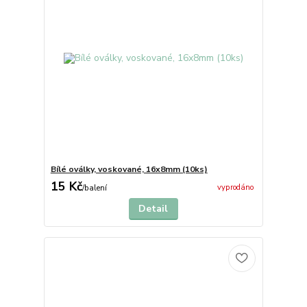
Bílé oválky, voskované, 16x8mm (10ks)
15 Kč
vyprodáno
/
balení
Detail