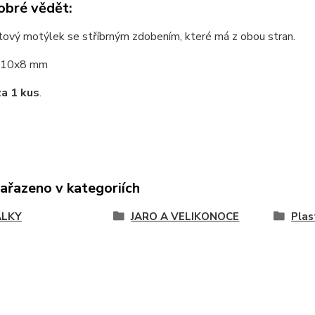
obré vědět:
stový motýlek se stříbrným zdobením, které má z obou stran.
10x8 mm
za 1 kus
.
zařazeno v kategoriích
ÁLKY
JARO A VELIKONOCE
Plas