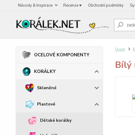
Návody & Inspirace
Recenze ♥
Obchodní podmínky
Sy
Úvod
OCELOVÉ KOMPONENTY
Bílý
KORÁLKY
Skleněné
Plastové
Dětské korálky