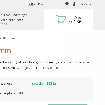
Přihlášení
CZK
 si rady? Zavolejte.
0
ks
 795 533 353
za
0 Kč
hodin
ení, 10x8mm
x8mm
plastový motýlek se stříbrným zdobením, které má z obou stran.
: 10x8 mm Cena je za 1 kus.
celý popis
tupnost
skladem 122 ks
sme plátci DPH