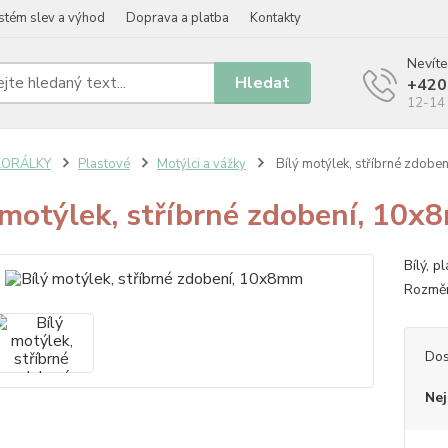
stém slev a výhod
Doprava a platba
Kontakty
Nevíte
Hledat
+420
12-14 
KORÁLKY
Plastové
Motýlci a vážky
Bílý motýlek, stříbrné zdob
 motýlek, stříbrné zdobení, 10
Bílý, 
Rozměr
Dos
Nej