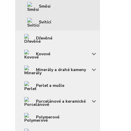
Směsi
Svítící
Dřevěné
Kovové
Minerály a drahé kameny
Perleť a mušle
Porcelánové a keramické
Polymerové