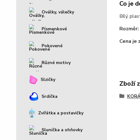
Co je d
Oválky, válečky
Bílý, pla
Rozměr:
Písmenkové
Cena je 
Pokovené
Různé motivy
Slzičky
Zboží 
KOR
Srdíčka
Zvířátka a postavičky
Sluníčka a ohňovky