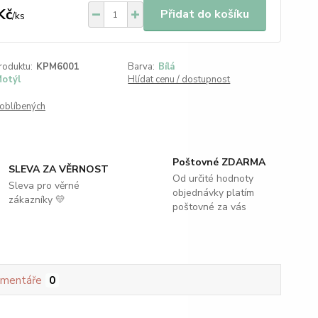
Kč
Přidat do košíku
/
ks
roduktu:
KPM6001
Barva:
Bílá
otýl
Hlídat cenu / dostupnost
oblíbených
Poštovné ZDARMA
SLEVA ZA VĚRNOST
Od určité hodnoty
Sleva pro věrné
objednávky platím
zákazníky 💛
poštovné za vás
mentáře
0