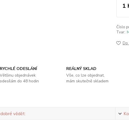
1 
Číslo p
Tvar:
M
Do 
RYCHLÉ ODESLÁNÍ
REÁLNÝ SKLAD
Většinu objednávek
Vše, co lze objednat,
odesílám do 48 hodin
mám skutečně skladem
 dobré vědět:
Ko