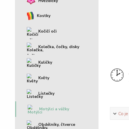
Hvězdičky
Kostky
Kočičí oči
Kolečka, čočky, disky
Kuličky
Květy
Lístečky
Motýlci a vážky
Co je
Obdélníky, čtverce