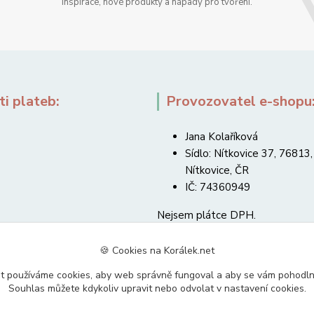
Inspirace, nové produkty a nápady pro tvoření.
i plateb:
Provozovatel e-shopu
Jana Kolaříková
Sídlo: Nítkovice 37, 76813,
Nítkovice, ČR
IČ: 74360949
Nejsem plátce DPH.
🍪 Cookies na Korálek.net
t používáme cookies, aby web správně fungoval a aby se vám pohodl
Souhlas můžete kdykoliv upravit nebo odvolat v nastavení cookies.
Upravit sběr cookies.