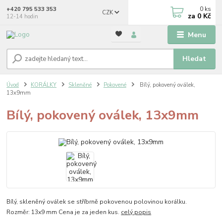
0
ks
+420 795 533 353
CZK
za
0 Kč
12-14 hodin
Menu
Hledat
Úvod
KORÁLKY
Skleněné
Pokovené
Bílý, pokovený oválek,
13x9mm
Bílý, pokovený oválek, 13x9mm
Bílý, skleněný oválek se stříbrně pokovenou polovinou korálku.
Rozměr: 13x9 mm Cena je za jeden kus.
celý popis