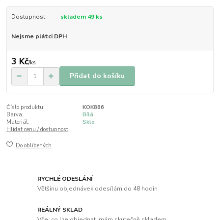
Dostupnost
skladem 49 ks
Nejsme plátci DPH
3 Kč
/
ks
Přidat do košíku
Číslo produktu:
KOK886
Barva:
Bílá
Materiál:
Sklo
Hlídat cenu / dostupnost
Do oblíbených
RYCHLÉ ODESLÁNÍ
Většinu objednávek odesílám do 48 hodin
REÁLNÝ SKLAD
Vše, co lze objednat, mám skutečně skladem