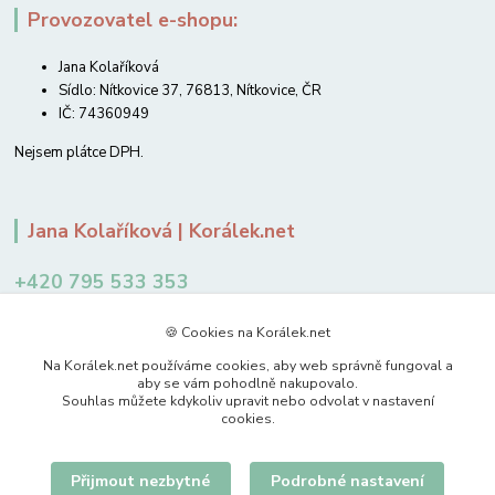
Provozovatel e-shopu:
Jana Kolaříková
Sídlo: Nítkovice 37, 76813, Nítkovice, ČR
IČ: 74360949
Nejsem plátce DPH.
Jana Kolaříková | Korálek.net
+420 795 533 353
12-14 hodin
🍪 Cookies na Korálek.net
jkolarikova@koralek.net
Na Korálek.net používáme cookies, aby web správně fungoval a
aby se vám pohodlně nakupovalo.
Souhlas můžete kdykoliv upravit nebo odvolat v nastavení
cookies.
Přijmout nezbytné
Podrobné nastavení