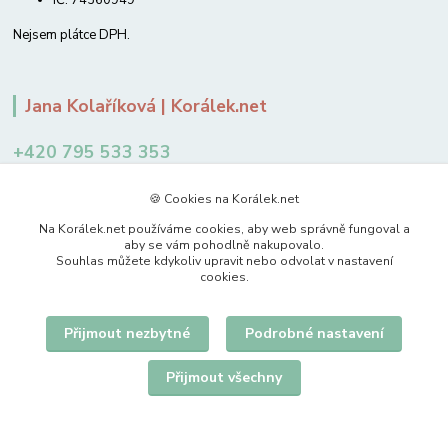
Nejsem plátce DPH.
Jana Kolaříková | Korálek.net
+420 795 533 353
12-14 hodin
🍪 Cookies na Korálek.net
jkolarikova@koralek.net
Na Korálek.net používáme cookies, aby web správně fungoval a
aby se vám pohodlně nakupovalo.
Souhlas můžete kdykoliv upravit nebo odvolat v nastavení
cookies.
Přijmout nezbytné
Podrobné nastavení
Upravit sběr cookies.
Přijmout všechny
© 2007-2026 Korálek.net – korálky s radostí
Vytvořeno na
Eshop-rychle.cz