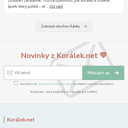
zvládne i začátečník. Trocha trpělivosti, pár korálků a vznikne
šperk, který potěší – ať ...
číst celé
Zobrazit všechny články
Novinky z Korálek.net 💛
Přihlásit se
Souhlasím se
zpracováním osobních údajů
za účelem rozesílky newsletteru.
Inspirace, nové produkty a nápady pro tvoření.
Korálek.net