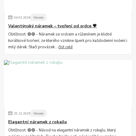
04
.
02
.
2026
Návody
Valentýnský náramek – tvoření od srdce 💗
Obtížnost: 🔵🔵 - Náramek se srdcem a růženínem je klidné
korálkové tvoření, ze kterého vznikne šperk pro každodenní nošení i
milý dárek. Stačí provázek...
číst celé
29
.
12
.
2025
Návody
Elagantní náramek z rokajlu
Obtížnost: 🔵🔵 - Návod na elegantní náramek z rokajlu, který