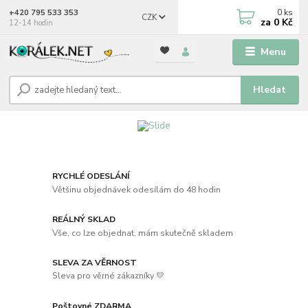
0
ks
+420 795 533 353
CZK
za
0 Kč
12-14 hodin
Menu
Hledat
RYCHLÉ ODESLÁNÍ
Většinu objednávek odesílám do 48 hodin
REÁLNÝ SKLAD
Vše, co lze objednat, mám skutečně skladem
SLEVA ZA VĚRNOST
Sleva pro věrné zákazníky 💛
Poštovné ZDARMA