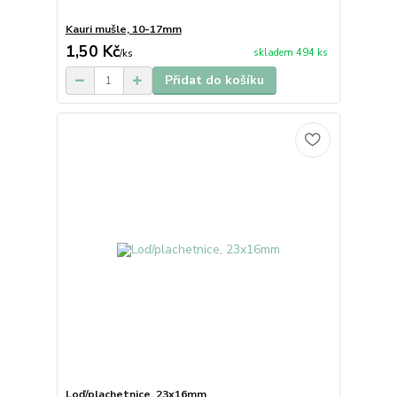
Kauri mušle, 10-17mm
1,50 Kč
skladem 494 ks
/
ks
Přidat do košíku
Loď/plachetnice, 23x16mm