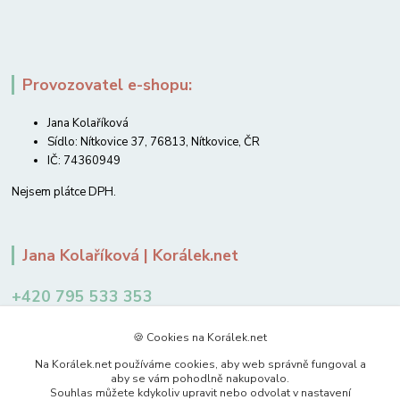
Provozovatel e-shopu:
Jana Kolaříková
Sídlo: Nítkovice 37, 76813, Nítkovice, ČR
IČ: 74360949
Nejsem plátce DPH.
Jana Kolaříková | Korálek.net
+420 795 533 353
12-14 hodin
🍪 Cookies na Korálek.net
jkolarikova@koralek.net
Na Korálek.net používáme cookies, aby web správně fungoval a
aby se vám pohodlně nakupovalo.
Souhlas můžete kdykoliv upravit nebo odvolat v nastavení