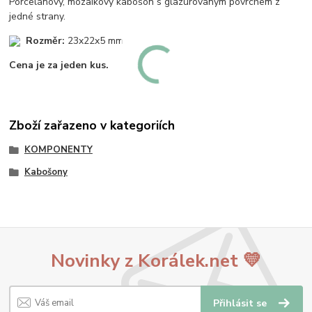
Porcelánový, mozaikový kabošon s glazurovaným povrchem z
jedné strany.
Rozměr:
23x22x5 mm
Cena je za jeden kus.
Zboží zařazeno v kategoriích
KOMPONENTY
Kabošony
Novinky z Korálek.net 💛
Přihlásit se