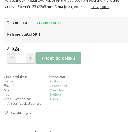
Porcelánový, mozaikový kabošon s glazurovaným povrchem z jedné
strany. Rozměr: 23x22x5 mm Cena je za jeden kus.
celý popis
Dostupnost
skladem 31 ks
Nejsme plátci DPH
4 Kč
/
ks
Přidat do košíku
Číslo produktu:
MKA4256
Barva:
Žlutá
Rozměr:
23x33 mm
Materiál:
Porcelán
Tvar:
Srdíčko
Cena uvedena za:
1 kus
Hlídat cenu / dostupnost
Do oblíbených