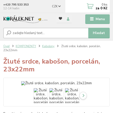
0
ks
+420 795 533 353
CZK
za
0 Kč
12-14 hodin
Menu
Hledat
Úvod
KOMPONENTY
Kabošony
Žluté srdce, kabošon, porcelán,
23x22mm
Žluté srdce, kabošon, porcelán,
23x22mm