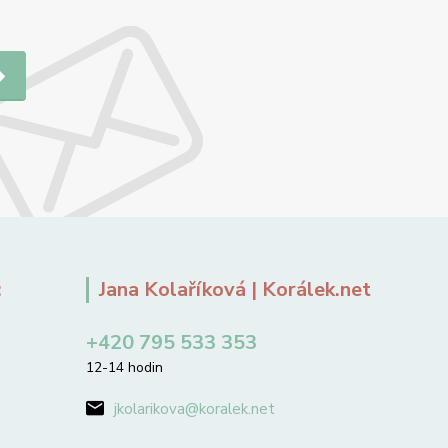
:
Jana Kolaříková | Korálek.net
+420 795 533 353
12-14 hodin
jkolarikova@koralek.net