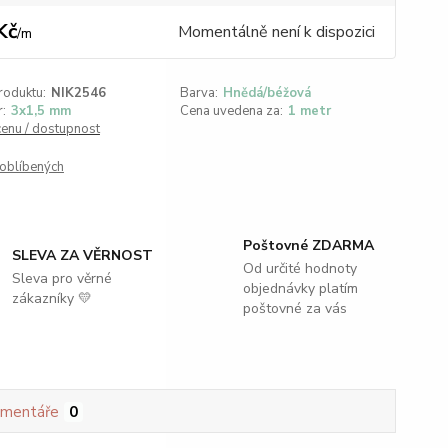
Kč
Momentálně není k dispozici
/
m
roduktu:
NIK2546
Barva:
Hnědá/béžová
:
3x1,5 mm
Cena uvedena za:
1 metr
cenu / dostupnost
oblíbených
Poštovné ZDARMA
SLEVA ZA VĚRNOST
Od určité hodnoty
Sleva pro věrné
objednávky platím
zákazníky 💛
poštovné za vás
mentáře
0