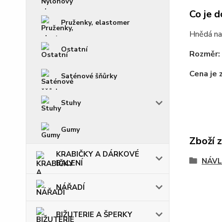
Co je d
Pruženky, elastomer
Hnědá na
Ostatní
Rozměr:
Cena je 
Saténové šňůrky
Stuhy
Gumy
Zboží 
KRABIČKY A DÁRKOVÉ
NÁVL
BALENÍ
NÁŘADÍ
BIŽUTERIE A ŠPERKY