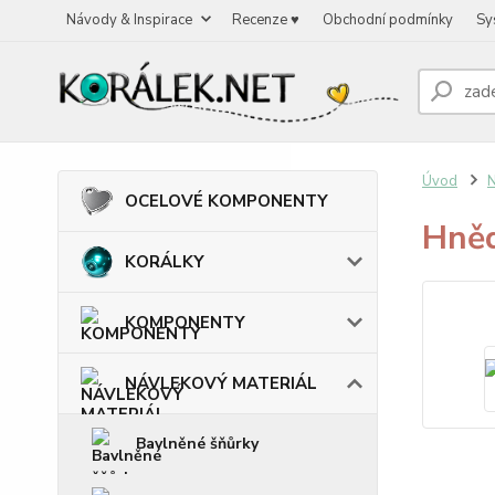
Návody & Inspirace
Recenze ♥
Obchodní podmínky
Sy
Úvod
OCELOVÉ KOMPONENTY
Hněd
KORÁLKY
KOMPONENTY
NÁVLEKOVÝ MATERIÁL
Bavlněné šňůrky