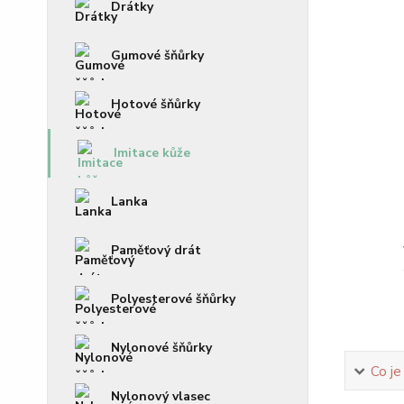
Drátky
Gumové šňůrky
Hotové šňůrky
Imitace kůže
Lanka
Paměťový drát
Polyesterové šňůrky
Nylonové šňůrky
Co je
Nylonový vlasec