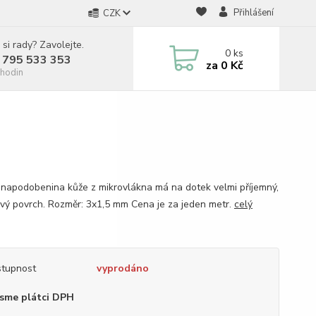
Přihlášení
CZK
 si rady? Zavolejte.
0
ks
 795 533 353
za
0 Kč
hodin
napodobenina kůže z mikrovlákna má na dotek velmi příjemný,
vý povrch. Rozměr: 3x1,5 mm Cena je za jeden metr.
celý
tupnost
vyprodáno
sme plátci DPH