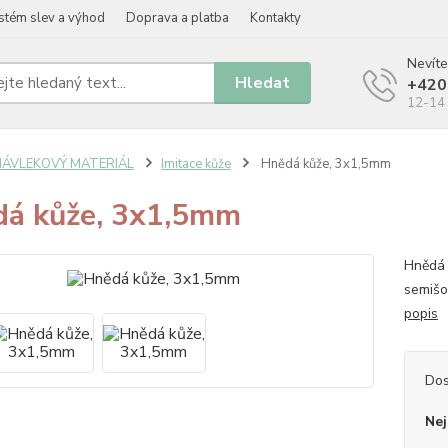
stém slev a výhod
Doprava a platba
Kontakty
Nevíte
Hledat
+420
12-14 
NÁVLEKOVÝ MATERIÁL
Imitace kůže
Hnědá kůže, 3x1,5mm
á kůže, 3x1,5mm
Hnědá 
semišo
popis
Dos
Nej