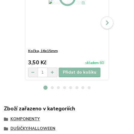
Kočka, 16x15mm
Srdíčko, 29
3,50 Kč
4 Kč
skladem 60
/
ks
Přidat do košíku
Zboží zařazeno v kategoriích
KOMPONENTY
DUŠIČKY/HALLOWEEN