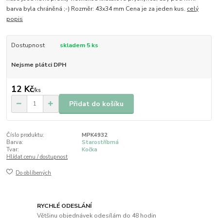
barva byla chráněná ;-) Rozměr: 43x34 mm Cena je za jeden kus.
celý
popis
Dostupnost
skladem 5 ks
Nejsme plátci DPH
12 Kč
/
ks
Přidat do košíku
Číslo produktu:
MPK4932
Barva:
Starostříbrná
Tvar:
Kočka
Hlídat cenu / dostupnost
Do oblíbených
RYCHLÉ ODESLÁNÍ
Většinu objednávek odesílám do 48 hodin