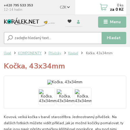
0
ks
+420 795 533 353
CZK
za
0 Kč
12-14 hodin
Menu
Hledat
Úvod
KOMPONENTY
Přívěsky
Kovové
Kočka, 43x34mm
Kočka, 43x34mm
Kovová, velká kočka v barvě starostříbra. Jednostranný přívěšek. Na
dalších fotkách můžete vidět příklad, jak je možné kočičky pomalovat. ty
naše jsou navíc přelity vrstvičkou křišťálové pryskyřice, aby pod nimi