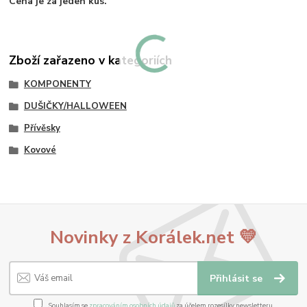
Cena je za jeden kus.
Zboží zařazeno v kategoriích
KOMPONENTY
DUŠIČKY/HALLOWEEN
Přívěsky
Kovové
Novinky z Korálek.net 💛
Přihlásit se
Souhlasím se
zpracováním osobních údajů
za účelem rozesílky newsletteru.