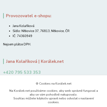
Provozovatel e-shopu:
Jana Kolaříková
Sídlo: Nítkovice 37, 76813, Nítkovice, ČR
IČ: 74360949
Nejsem plátce DPH.
Jana Kolaříková | Korálek.net
+420 795 533 353
12-14 hodin
🍪 Cookies na Korálek.net
jkolarikova@koralek.net
Na Korálek.net používáme cookies, aby web správně fungoval a
aby se vám pohodlně nakupovalo.
Souhlas můžete kdykoliv upravit nebo odvolat v nastavení
cookies.