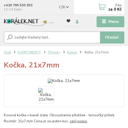
0
ks
+420 795 533 353
CZK
za
0 Kč
12-14 hodin
Menu
Hledat
Úvod
KOMPONENTY
Přívěsky
Kovové
Kočka, 21x7mm
Kočka, 21x7mm
Kovová kočka v barvě zlata. Oboustranný přívěšek - tenoučký plíšek.
Rozměr: 21x7 mm Cena je za jeden kus.
celý popis