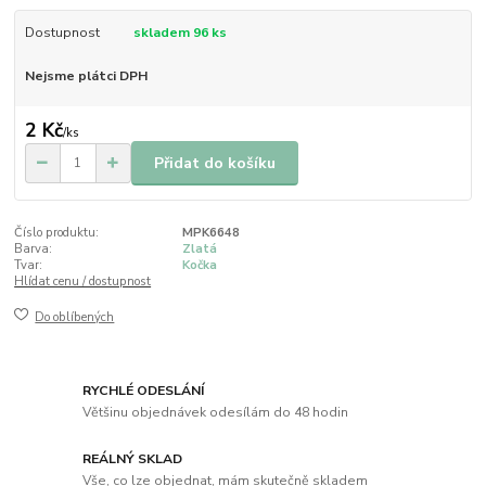
Dostupnost
skladem 96 ks
Nejsme plátci DPH
2 Kč
/
ks
Přidat do košíku
Číslo produktu:
MPK6648
Barva:
Zlatá
Tvar:
Kočka
Hlídat cenu / dostupnost
Do oblíbených
RYCHLÉ ODESLÁNÍ
Většinu objednávek odesílám do 48 hodin
REÁLNÝ SKLAD
Vše, co lze objednat, mám skutečně skladem