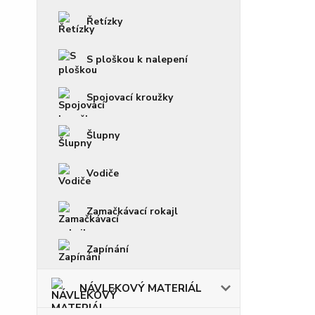
Řetízky
S ploškou k nalepení
Spojovací kroužky
Šlupny
Vodiče
Zamačkávací rokajl
Zapínání
NÁVLEKOVÝ MATERIÁL