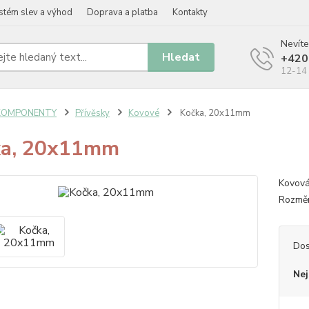
stém slev a výhod
Doprava a platba
Kontakty
Nevíte
Hledat
+420
12-14 
KOMPONENTY
Přívěsky
Kovové
Kočka, 20x11mm
ka, 20x11mm
Kovová
Rozměr
Dos
Nej