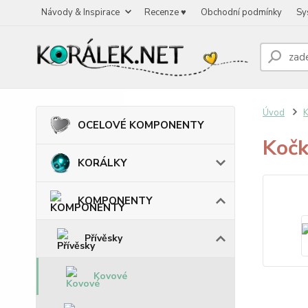
Návody & Inspirace
Recenze ♥
Obchodní podmínky
Sy
Úvod
OCELOVÉ KOMPONENTY
Koč
KORÁLKY
KOMPONENTY
Přívěsky
Kovové