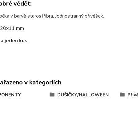
obré vědět:
čka v barvě starostříbra. Jednostranný přívěšek.
20x11 mm
za jeden kus.
zařazeno v kategoriích
PONENTY
DUŠIČKY/HALLOWEEN
Přív