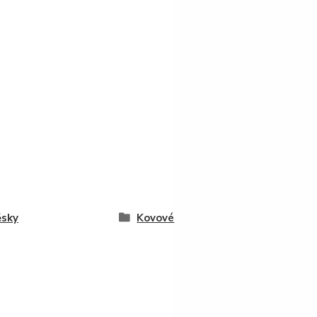
ěsky
Kovové