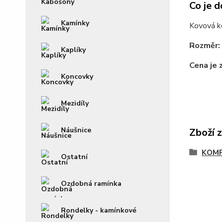
Co je d
Kamínky
Kovová ko
Rozměr:
Kaplíky
Cena je 
Koncovky
Mezidíly
Náušnice
Zboží 
KOM
Ostatní
Ozdobná ramínka
Rondelky - kamínkové