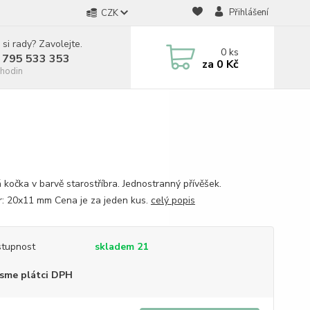
Přihlášení
CZK
 si rady? Zavolejte.
0
ks
 795 533 353
za
0 Kč
hodin
 kočka v barvě starostříbra. Jednostranný přívěšek.
: 20x11 mm Cena je za jeden kus.
celý popis
tupnost
skladem 21
sme plátci DPH