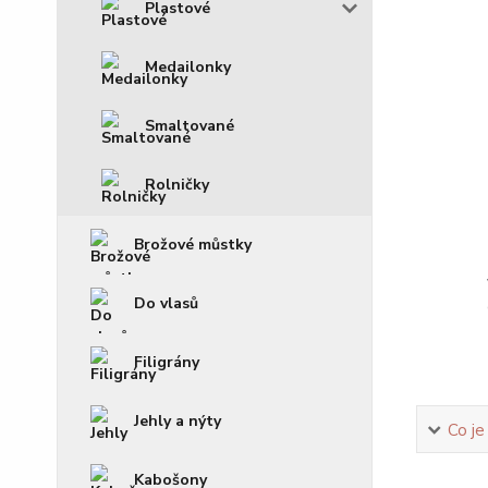
Plastové
Medailonky
Smaltované
Rolničky
Brožové můstky
Do vlasů
Filigrány
Jehly a nýty
Co je
Kabošony