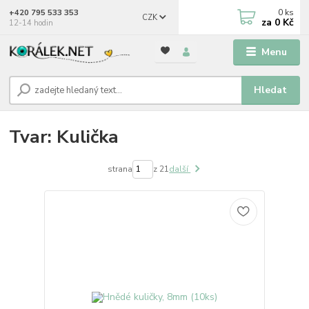
0
ks
+420 795 533 353
CZK
za
0 Kč
12-14 hodin
Menu
Hledat
Tvar: Kulička
strana
z 21
další