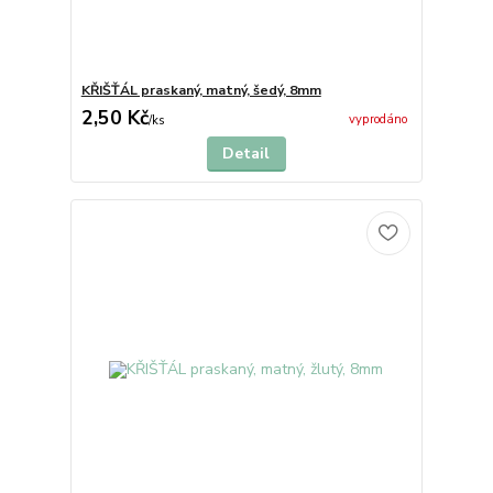
KŘIŠŤÁL praskaný, matný, šedý, 8mm
2,50 Kč
vyprodáno
/
ks
Detail