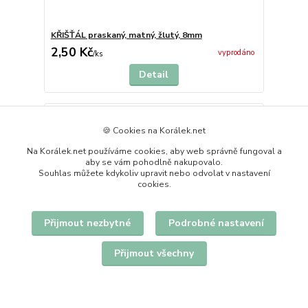
KŘIŠŤÁL praskaný, matný, žlutý, 8mm
2,50 Kč
vyprodáno
/
ks
Detail
🍪 Cookies na Korálek.net
Na Korálek.net používáme cookies, aby web správně fungoval a
aby se vám pohodlně nakupovalo.
Souhlas můžete kdykoliv upravit nebo odvolat v nastavení
cookies.
Přijmout nezbytné
Podrobné nastavení
Přijmout všechny