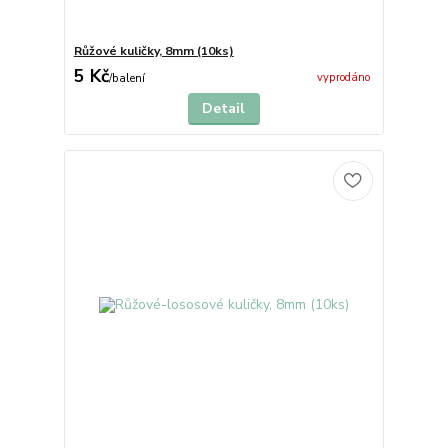
Růžové kuličky, 8mm (10ks)
5 Kč
vyprodáno
/
balení
Detail