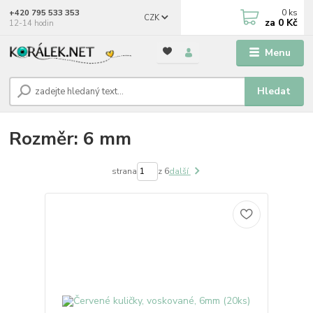
0
ks
+420 795 533 353
CZK
za
0 Kč
12-14 hodin
Menu
Hledat
Rozměr: 6 mm
strana
z 6
další