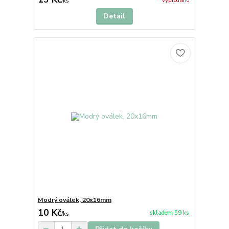
vyprodáno
/
ks
Detail
Modrý oválek, 20x16mm
10 Kč
skladem 59 ks
/
ks