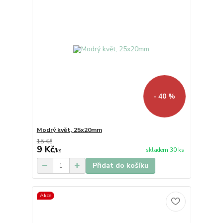
- 40 %
Modrý květ, 25x20mm
15 Kč
9 Kč
skladem 30 ks
/
ks
Přidat do košíku
Akce