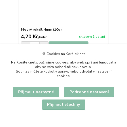
Modrý rokajl, 4mm (10g)
4,20 Kč
skladem 1 balení
/
balení
Přidat do košíku
🍪 Cookies na Korálek.net
Na Korálek.net používáme cookies, aby web správně fungoval a
aby se vám pohodlně nakupovalo.
Souhlas můžete kdykoliv upravit nebo odvolat v nastavení
cookies.
Přijmout nezbytné
Podrobné nastavení
Přijmout všechny