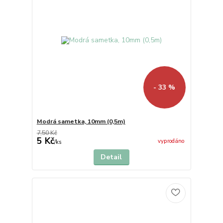
- 33 %
Modrá sametka, 10mm (0,5m)
7,50 Kč
5 Kč
vyprodáno
/
ks
Detail