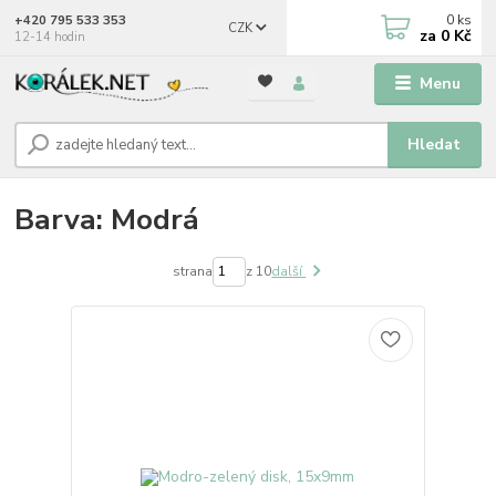
0
ks
+420 795 533 353
CZK
za
0 Kč
12-14 hodin
Menu
Hledat
Barva: Modrá
strana
z 10
další