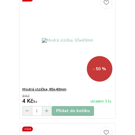
- 50 %
Modrá slzička, 65x40mm
8 Kč
4 Kč
skladem 3 ks
/
ks
Přidat do košíku
Akce