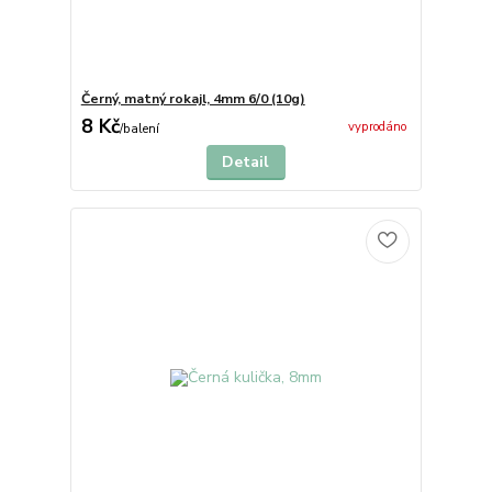
Černý, matný rokajl, 4mm 6/0 (10g)
8 Kč
vyprodáno
/
balení
Detail