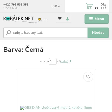
0
ks
+420 795 533 353
CZK
za
0 Kč
12-14 hodin
Menu
Hledat
Barva: Černá
strana
z 6
další