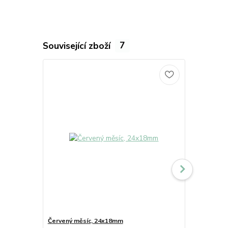
Související zboží
7
Červený měsíc, 24x18mm
Fialový měs