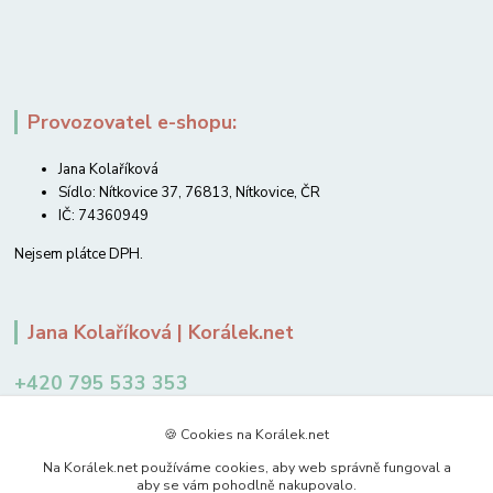
Provozovatel e-shopu:
Jana Kolaříková
Sídlo: Nítkovice 37, 76813, Nítkovice, ČR
IČ: 74360949
Nejsem plátce DPH.
Jana Kolaříková | Korálek.net
+420 795 533 353
12-14 hodin
🍪 Cookies na Korálek.net
jkolarikova@koralek.net
Na Korálek.net používáme cookies, aby web správně fungoval a
aby se vám pohodlně nakupovalo.