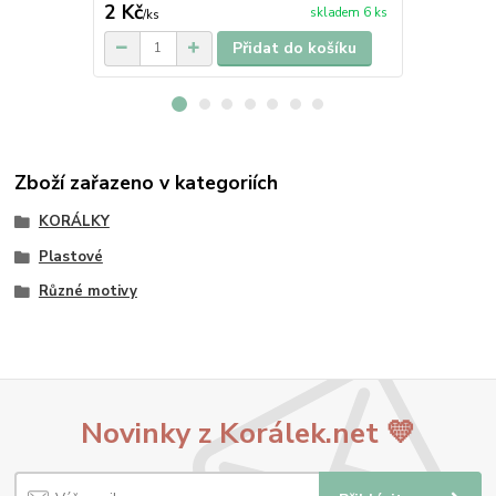
2 Kč
2 Kč
skladem 6 ks
/
ks
/
ks
Přidat do košíku
Zboží zařazeno v kategoriích
KORÁLKY
Plastové
Různé motivy
Novinky z Korálek.net 💛