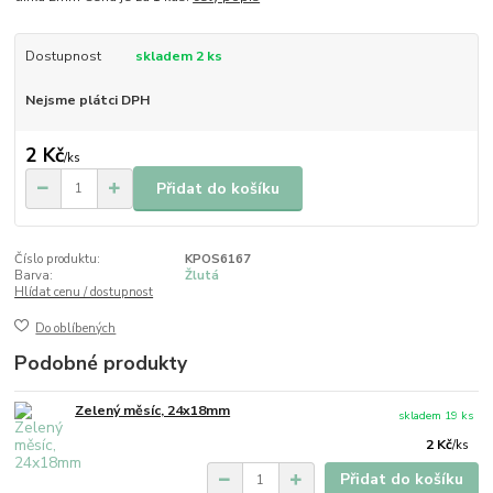
Dostupnost
skladem 2 ks
Nejsme plátci DPH
2 Kč
/
ks
Přidat do košíku
Číslo produktu:
KPOS6167
Barva:
Žlutá
Hlídat cenu / dostupnost
Do oblíbených
Podobné produkty
Zelený měsíc, 24x18mm
skladem 19 ks
2 Kč
/
ks
Přidat do košíku