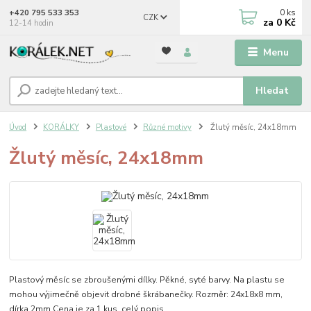
0
ks
+420 795 533 353
CZK
za
0 Kč
12-14 hodin
Menu
Hledat
Úvod
KORÁLKY
Plastové
Různé motivy
Žlutý měsíc, 24x18mm
Žlutý měsíc, 24x18mm
Plastový měsíc se zbroušenými dílky. Pěkné, syté barvy. Na plastu se
mohou výjimečně objevit drobné škrábanečky. Rozměr: 24x18x8 mm,
dírka 2mm Cena je za 1 kus.
celý popis