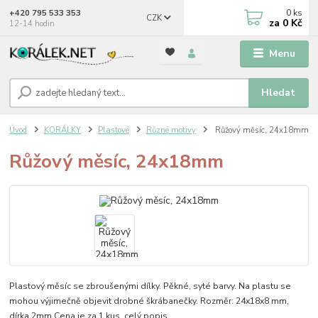
0
ks
+420 795 533 353
CZK
za
0 Kč
12-14 hodin
Menu
Hledat
Úvod
KORÁLKY
Plastové
Různé motivy
Růžový měsíc, 24x18mm
Růžový měsíc, 24x18mm
Plastový měsíc se zbroušenými dílky. Pěkné, syté barvy. Na plastu se
mohou výjimečně objevit drobné škrábanečky. Rozměr: 24x18x8 mm,
dírka 2mm Cena je za 1 kus.
celý popis