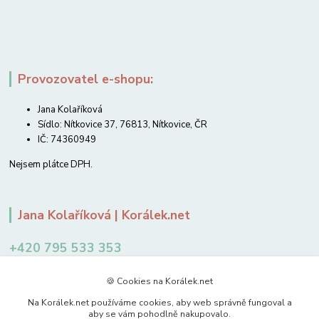
Provozovatel e-shopu:
Jana Kolaříková
Sídlo: Nítkovice 37, 76813, Nítkovice, ČR
IČ: 74360949
Nejsem plátce DPH.
Jana Kolaříková | Korálek.net
+420 795 533 353
12-14 hodin
🍪 Cookies na Korálek.net
jkolarikova@koralek.net
Na Korálek.net používáme cookies, aby web správně fungoval a
aby se vám pohodlně nakupovalo.