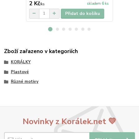
2 Kč
2 Kč
skladem 6 ks
/
ks
/
ks
Přidat do košíku
Zboží zařazeno v kategoriích
KORÁLKY
Plastové
Různé motivy
Novinky z Korálek.net 💛