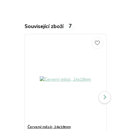
Související zboží
7
Červený měsíc, 24x18mm
Fialový měs