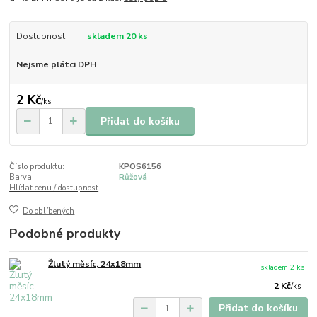
Dostupnost
skladem 20 ks
Nejsme plátci DPH
2 Kč
/
ks
Přidat do košíku
Číslo produktu:
KPOS6156
Barva:
Růžová
Hlídat cenu / dostupnost
Do oblíbených
Podobné produkty
Žlutý měsíc, 24x18mm
skladem 2 ks
2 Kč
/
ks
Přidat do košíku