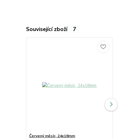
Související zboží
7
Červený měsíc, 24x18mm
Fialový měs