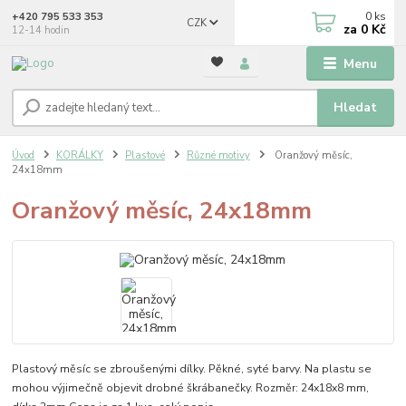
0
ks
+420 795 533 353
CZK
za
0 Kč
12-14 hodin
Menu
Hledat
Úvod
KORÁLKY
Plastové
Různé motivy
Oranžový měsíc,
24x18mm
Oranžový měsíc, 24x18mm
Plastový měsíc se zbroušenými dílky. Pěkné, syté barvy. Na plastu se
mohou výjimečně objevit drobné škrábanečky. Rozměr: 24x18x8 mm,