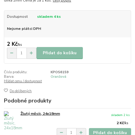
dírka 2mm Cena je za 1 kus.
celý popis
Dostupnost
skladem 4 ks
Nejsme plátci DPH
2 Kč
/
ks
Přidat do košíku
Číslo produktu:
KPOS6159
Barva:
Oranžová
Hlídat cenu / dostupnost
Do oblíbených
Podobné produkty
Žlutý měsíc, 24x18mm
skladem 2 ks
2 Kč
/
ks
Přidat do košíku