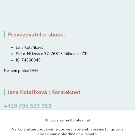
Provozovatel e-shopu:
Jana Kolaříková
Sídlo: Nítkovice 37, 76813, Nítkovice, ČR
IČ: 74360949
Nejsem plátce DPH.
Jana Kolaříková | Korálek.net
+420 795 533 353
12-14 hodin
🍪 Cookies na Korálek.net
jkolarikova@koralek.net
Na Korálek.net používáme cookies, aby web správně fungoval a
aby se vám pohodlně nakupovalo.