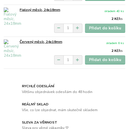
Fialový měsíc, 24x18mm
skladem 40 ks
2 Kč
/
ks
Přidat do košíku
Červený měsíc, 24x18mm
skladem 6 ks
2 Kč
/
ks
Přidat do košíku
RYCHLÉ ODESLÁNÍ
Většinu objednávek odesílám do 48 hodin
REÁLNÝ SKLAD
Vše, co lze objednat, mám skutečně skladem
SLEVA ZA VĚRNOST
Sleva pro věrné zákazníky 💛