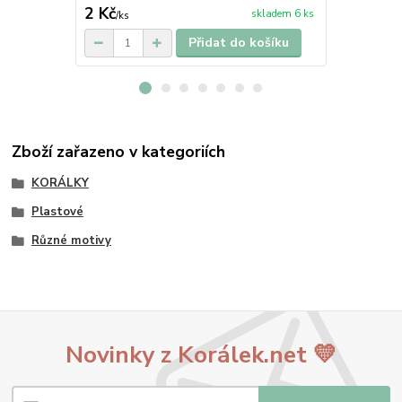
2 Kč
2 Kč
skladem 6 ks
/
ks
/
ks
Přidat do košíku
Zboží zařazeno v kategoriích
KORÁLKY
Plastové
Různé motivy
Novinky z Korálek.net 💛