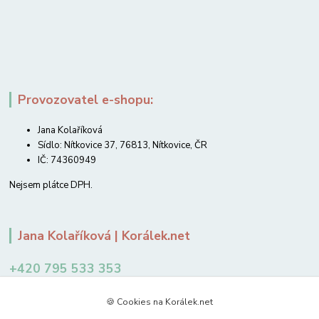
Provozovatel e-shopu:
Jana Kolaříková
Sídlo: Nítkovice 37, 76813, Nítkovice, ČR
IČ: 74360949
Nejsem plátce DPH.
Jana Kolaříková | Korálek.net
+420 795 533 353
12-14 hodin
🍪 Cookies na Korálek.net
jkolarikova@koralek.net