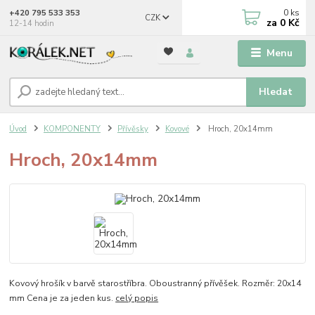
0
ks
+420 795 533 353
CZK
za
0 Kč
12-14 hodin
Menu
Hledat
Úvod
KOMPONENTY
Přívěsky
Kovové
Hroch, 20x14mm
Hroch, 20x14mm
Kovový hrošík v barvě starostříbra. Oboustranný přívěšek. Rozměr: 20x14
mm Cena je za jeden kus.
celý popis