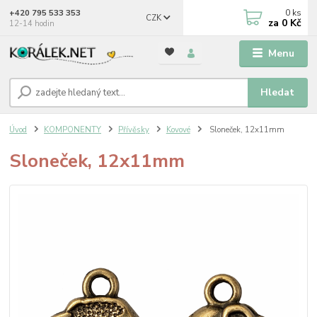
0
ks
+420 795 533 353
CZK
za
0 Kč
12-14 hodin
Menu
Hledat
Úvod
KOMPONENTY
Přívěsky
Kovové
Sloneček, 12x11mm
Sloneček, 12x11mm