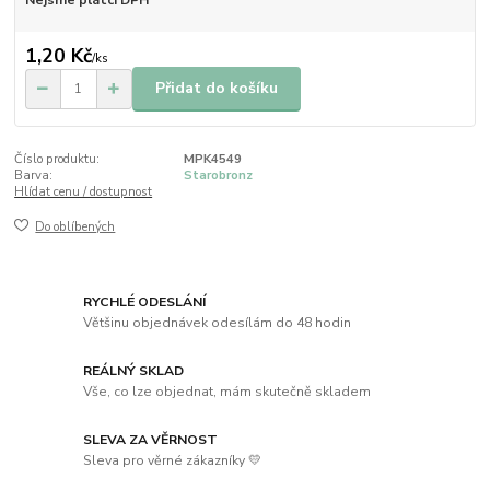
Nejsme plátci DPH
1,20 Kč
/
ks
Přidat do košíku
Číslo produktu:
MPK4549
Barva:
Starobronz
Hlídat cenu / dostupnost
Do oblíbených
RYCHLÉ ODESLÁNÍ
Většinu objednávek odesílám do 48 hodin
REÁLNÝ SKLAD
Vše, co lze objednat, mám skutečně skladem
SLEVA ZA VĚRNOST
Sleva pro věrné zákazníky 💛