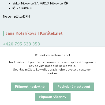
Sídlo: Nítkovice 37, 76813, Nítkovice, ČR
IČ: 74360949
Nejsem plátce DPH.
Jana Kolaříková | Korálek.net
+420 795 533 353
12-14 hodin
🍪 Cookies na Korálek.net
jkolarikova@koralek.net
Na Korálek.net používáme cookies, aby web správně fungoval a
aby se vám pohodlně nakupovalo.
Souhlas můžete kdykoliv upravit nebo odvolat v nastavení
cookies.
Přijmout nezbytné
Podrobné nastavení
Upravit sběr cookies.
Přijmout všechny
© 2007-2026 Korálek.net – korálky s radostí