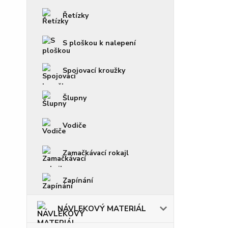
Řetízky
S ploškou k nalepení
Spojovací kroužky
Šlupny
Vodiče
Zamačkávací rokajl
Zapínání
NÁVLEKOVÝ MATERIÁL