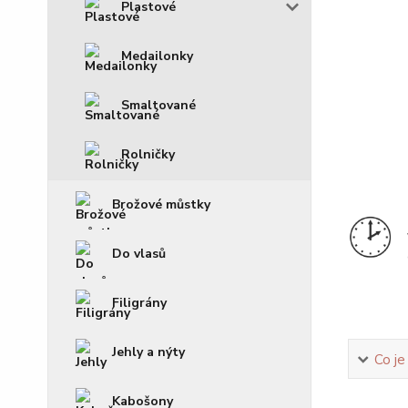
Plastové
Medailonky
Smaltované
Rolničky
Brožové můstky
Do vlasů
Filigrány
Jehly a nýty
Co je
Kabošony