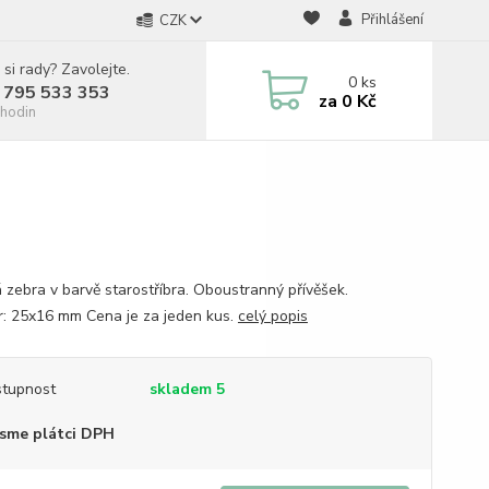
Přihlášení
CZK
 si rady? Zavolejte.
0
ks
 795 533 353
za
0 Kč
hodin
 zebra v barvě starostříbra. Oboustranný přívěšek.
: 25x16 mm Cena je za jeden kus.
celý popis
tupnost
skladem 5
sme plátci DPH