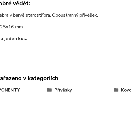
obré vědět:
bra v barvě starostříbra. Oboustranný přívěšek.
25x16 mm
za jeden kus.
zařazeno v kategoriích
PONENTY
Přívěsky
Kov