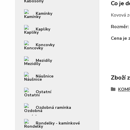
Co je d
Kamínky
Kovová ze
Rozměr:
Kaplíky
Cena je 
Koncovky
Mezidíly
Náušnice
Zboží 
KOM
Ostatní
Ozdobná ramínka
Rondelky - kamínkové