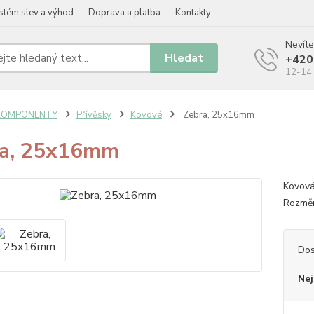
stém slev a výhod
Doprava a platba
Kontakty
Nevíte
Hledat
+420
12-14 
KOMPONENTY
Přívěsky
Kovové
Zebra, 25x16mm
ra, 25x16mm
Kovová
Rozměr
Dos
Nej