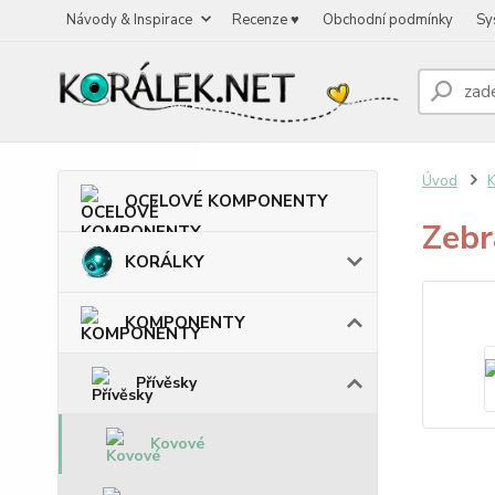
Návody & Inspirace
Recenze ♥
Obchodní podmínky
Sy
Úvod
OCELOVÉ KOMPONENTY
Zeb
KORÁLKY
KOMPONENTY
Přívěsky
Kovové