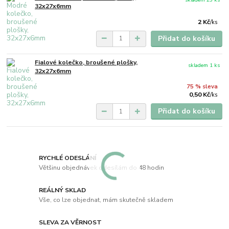
32x27x6mm
2 Kč
/
ks
Přidat do košíku
Fialové kolečko, broušené plošky,
skladem 1 ks
32x27x6mm
75 % sleva
0,50 Kč
/
ks
Přidat do košíku
RYCHLÉ ODESLÁNÍ
Většinu objednávek odesílám do 48 hodin
REÁLNÝ SKLAD
Vše, co lze objednat, mám skutečně skladem
SLEVA ZA VĚRNOST