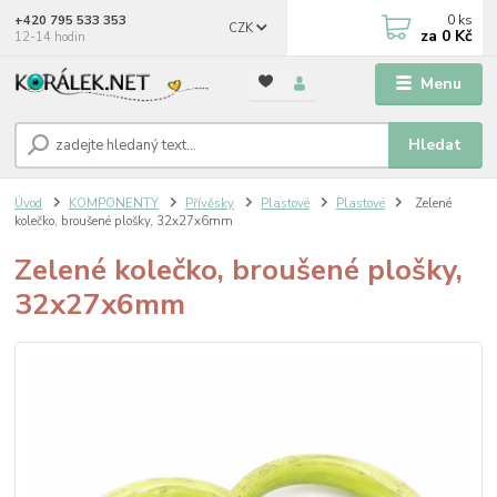
0
ks
+420 795 533 353
CZK
za
0 Kč
12-14 hodin
Menu
Hledat
Úvod
KOMPONENTY
Přívěsky
Plastové
Plastové
Zelené
kolečko, broušené plošky, 32x27x6mm
Zelené kolečko, broušené plošky,
32x27x6mm