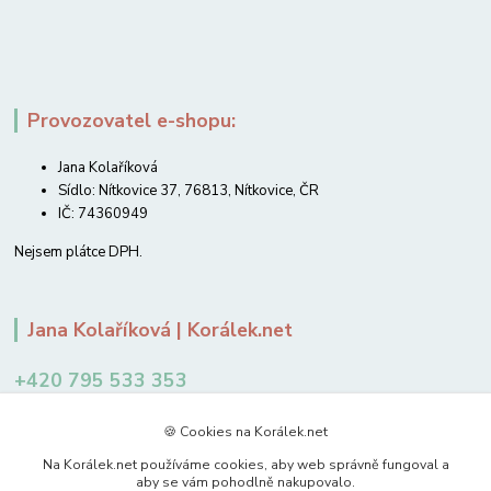
Provozovatel e-shopu:
Jana Kolaříková
Sídlo: Nítkovice 37, 76813, Nítkovice, ČR
IČ: 74360949
Nejsem plátce DPH.
Jana Kolaříková | Korálek.net
+420 795 533 353
12-14 hodin
🍪 Cookies na Korálek.net
jkolarikova@koralek.net
Na Korálek.net používáme cookies, aby web správně fungoval a
aby se vám pohodlně nakupovalo.