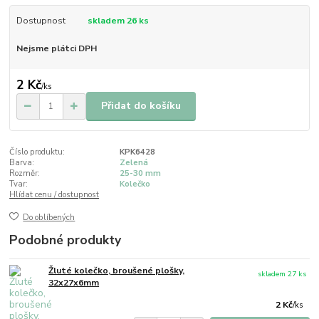
Dostupnost
skladem 26 ks
Nejsme plátci DPH
2 Kč
/
ks
Přidat do košíku
Číslo produktu:
KPK6428
Barva:
Zelená
Rozměr:
25-30 mm
Tvar:
Kolečko
Hlídat cenu / dostupnost
Do oblíbených
Podobné produkty
Žluté kolečko, broušené plošky,
skladem 27 ks
32x27x6mm
2 Kč
/
ks