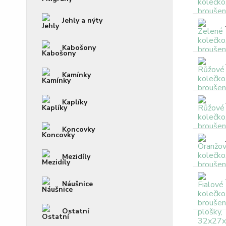
Jehly a nýty
Kabošony
Kamínky
Kaplíky
Koncovky
Mezidíly
Náušnice
Ostatní