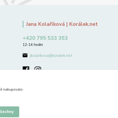
:
Jana Kolaříková | Korálek.net
+420 795 533 353
12-14 hodin
jkolarikova@koralek.net
ně nakupovalo.
všechny