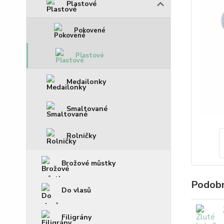
Plastové
Pokovené
Plastové
Medailonky
Smaltované
Rolničky
Brožové můstky
Podobn
Do vlasů
Filigrány