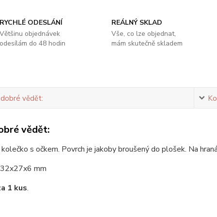
RYCHLÉ ODESLÁNÍ
REÁLNÝ SKLAD
Většinu objednávek
Vše, co lze objednat,
odesílám do 48 hodin
mám skutečně skladem
 dobré vědět:
Ko
obré vědět:
kolečko s očkem. Povrch je jakoby broušený do plošek. Na hranác
32x27x6 mm
za 1 kus
.