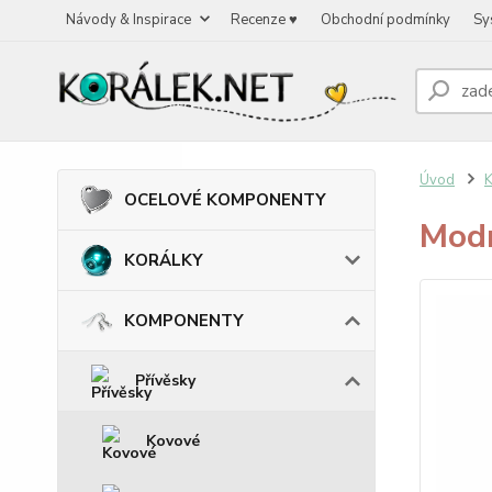
Návody & Inspirace
Recenze ♥
Obchodní podmínky
Sy
Úvod
OCELOVÉ KOMPONENTY
Modr
KORÁLKY
KOMPONENTY
Přívěsky
Kovové