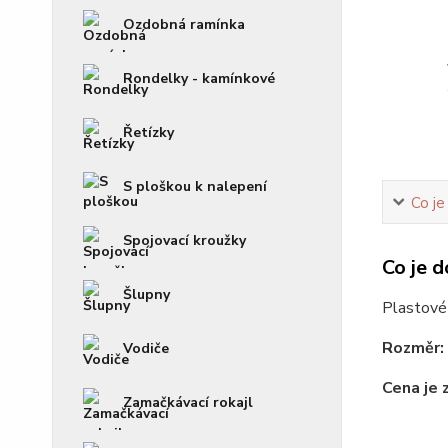
Ozdobná ramínka
Rondelky - kamínkové
Řetízky
S ploškou k nalepení
Co je
Spojovací kroužky
Co je d
Šlupny
Plastové 
Rozměr:
Vodiče
Cena je 
Zamačkávací rokajl