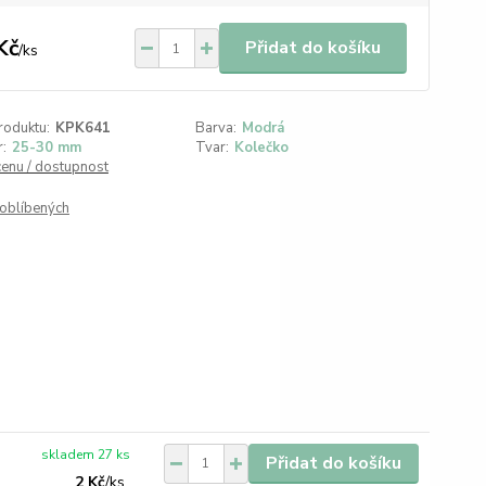
Kč
Přidat do košíku
/
ks
roduktu:
KPK641
Barva:
Modrá
:
25-30 mm
Tvar:
Kolečko
cenu / dostupnost
oblíbených
skladem 27 ks
Přidat do košíku
2 Kč
/
ks