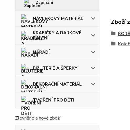
Zapínání
NÁVLEKOVÝ MATERIÁL
Zboží 
KRABIČKY A DÁRKOVÉ
KOR
BALENÍ
Koleč
NÁŘADÍ
BIŽUTERIE A ŠPERKY
DEKORAČNÍ MATERIÁL
TVOŘENÍ PRO DĚTI
Zlevněné a nové zboží