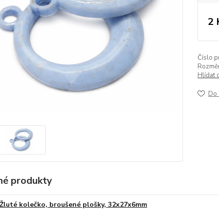
2 
Číslo p
Rozměr
Hlídat 
Do 
é produkty
Žluté kolečko, broušené plošky, 32x27x6mm