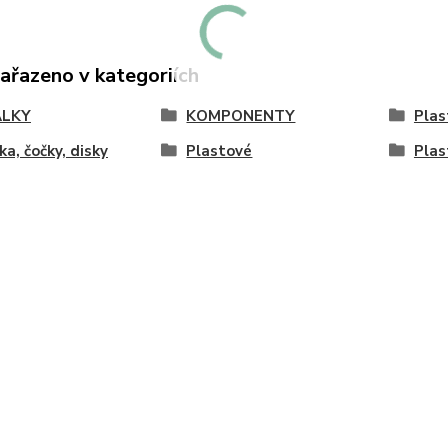
zařazeno v kategoriích
ÁLKY
KOMPONENTY
Plas
ka, čočky, disky
Plastové
Plas