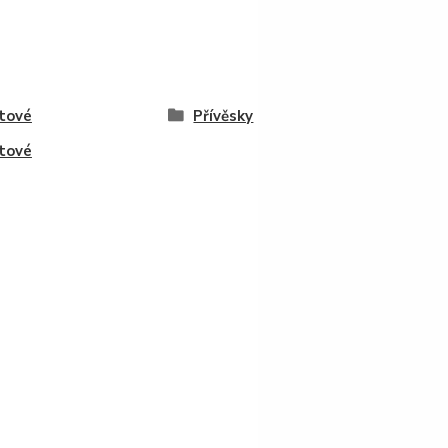
tové
Přívěsky
tové