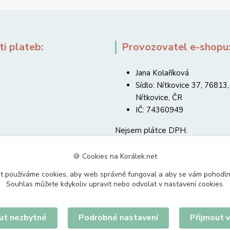
i plateb:
Provozovatel e-shopu
Jana Kolaříková
Sídlo: Nítkovice 37, 76813,
Nítkovice, ČR
IČ: 74360949
Nejsem plátce DPH.
🍪 Cookies na Korálek.net
t používáme cookies, aby web správně fungoval a aby se vám pohodl
Souhlas můžete kdykoliv upravit nebo odvolat v nastavení cookies.
Upravit sběr cookies.
ut nezbytné
Podrobné nastavení
Přijmout 