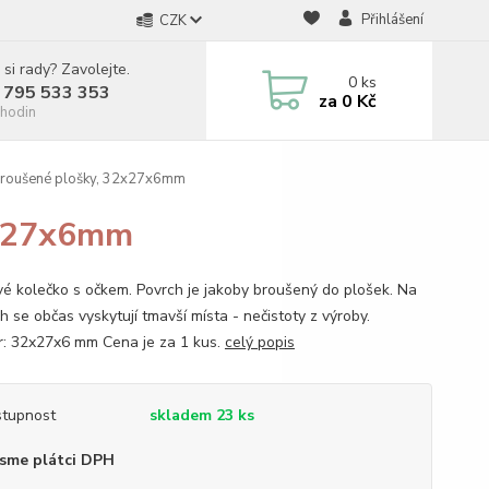
Přihlášení
CZK
 si rady? Zavolejte.
0
ks
 795 533 353
za
0 Kč
hodin
broušené plošky, 32x27x6mm
2x27x6mm
vé kolečko s očkem. Povrch je jakoby broušený do plošek. Na
 se občas vyskytují tmavší místa - nečistoty z výroby.
: 32x27x6 mm Cena je za 1 kus.
celý popis
tupnost
skladem 23 ks
sme plátci DPH