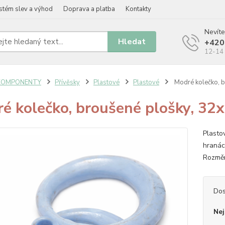
stém slev a výhod
Doprava a platba
Kontakty
Nevíte
Hledat
+420
12-14 
KOMPONENTY
Přívěsky
Plastové
Plastové
Modré kolečko, 
é kolečko, broušené plošky, 3
Plasto
hranách
Rozměr
Dos
Nej