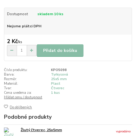
Dostupnost
skladem 10 ks
Nejsme plátci DPH
2 Kč
/
ks
Přidat do košíku
Číslo produktu:
KPO5098
Barva:
Tyrkysová
Rozměr:
25x5 mm
Materiál:
Plast
Tvar:
Čtverec
Cena uvedena za:
1 kus
Hlídat cenu / dostupnost
Do oblíbených
Podobné produkty
Žlutý čtverec, 25x5mm
vyprodáno