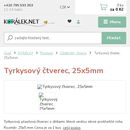
0
ks
+420 795 533 353
CZK
za
0 Kč
12-14 hodin
Menu
Hledat
Úvod
KORÁLKY
Plastové
Obdélníky, čtverce
Tyrkysový čtverec,
25x5mm
Tyrkysový čtverec, 25x5mm
Tyrkysový, plastový čtverec s dírkami, které vedou skrze protilehlé rohy.
Rozměr: 25x5 mm Cena je za 1 kus.
celý popis