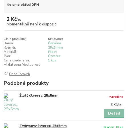
Nejsme plátci DPH
2 Kč
/
ks
Momentálně není k dispozici
Číslo produktu:
KPO5089
Barva:
Červená
Rozměr:
25x5 mm
Materiál:
Plast
Tvar:
Čtverec
Cena uvedena za:
1 kus
Hlídat cenu / dostupnost
Do oblíbených
Podobné produkty
Žlutý čtverec, 25x5mm
vyprodáno
2 Kč
/
ks
Detail
Tyrkysový čtverec, 25x5mm
skladem 10 ks