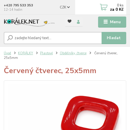
0
ks
+420 795 533 353
CZK
za
0 Kč
12-14 hodin
Menu
Hledat
Úvod
KORÁLKY
Plastové
Obdélníky, čtverce
Červený čtverec,
25x5mm
Červený čtverec, 25x5mm