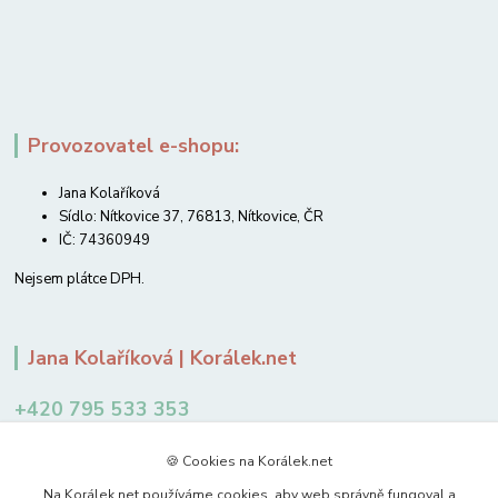
Provozovatel e-shopu:
Jana Kolaříková
Sídlo: Nítkovice 37, 76813, Nítkovice, ČR
IČ: 74360949
Nejsem plátce DPH.
Jana Kolaříková | Korálek.net
+420 795 533 353
12-14 hodin
🍪 Cookies na Korálek.net
jkolarikova@koralek.net
Na Korálek.net používáme cookies, aby web správně fungoval a