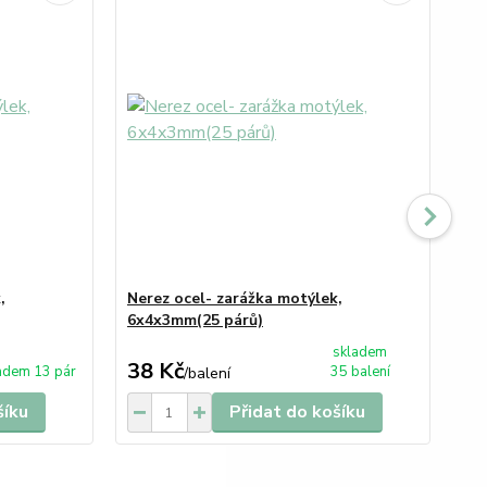
,
Nerez ocel- zarážka motýlek,
Ne
6x4x3mm(25 párů)
6x
skladem
38 Kč
17
adem 13 pár
35 balení
/
balení
šíku
Přidat do košíku