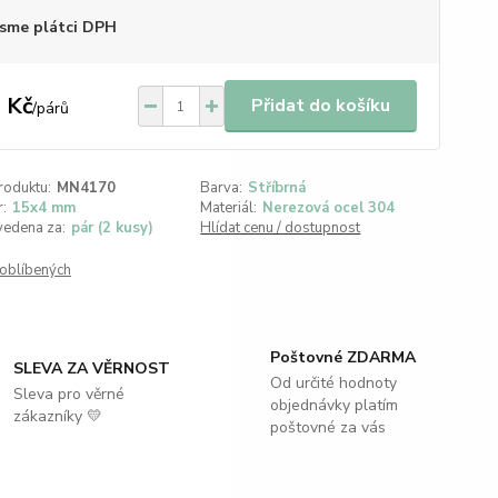
sme plátci DPH
 Kč
Přidat do košíku
/
párů
roduktu:
MN4170
Barva:
Stříbrná
:
15x4 mm
Materiál:
Nerezová ocel 304
vedena za:
pár (2 kusy)
Hlídat cenu / dostupnost
oblíbených
Poštovné ZDARMA
SLEVA ZA VĚRNOST
Od určité hodnoty
Sleva pro věrné
objednávky platím
zákazníky 💛
poštovné za vás