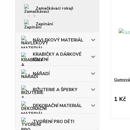
Zamačkávací rokajl
Zapínání
NÁVLEKOVÝ MATERIÁL
KRABIČKY A DÁRKOVÉ
BALENÍ
NÁŘADÍ
Gumová 
BIŽUTERIE A ŠPERKY
1 Kč
DEKORAČNÍ MATERIÁL
TVOŘENÍ PRO DĚTI