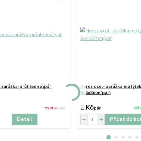
zarážka-průhledná /pár
Nerez ocel- zarážka motýlek
6x4x3mm(pár)
2 Kč
vyprodáno
skl
/
pár
Detail
Přidat do ko