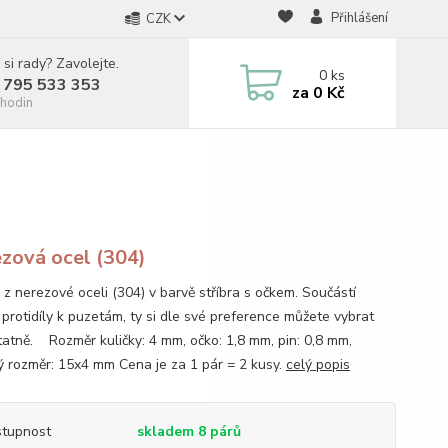
Přihlášení
CZK
 si rady? Zavolejte.
0
ks
 795 533 353
za
0 Kč
hodin
zová ocel (304)
 z nerezové oceli (304) v barvě stříbra s očkem. Součástí
 protidíly k puzetám, ty si dle své preference můžete vybrat
atně. Rozměr kuličky: 4 mm, očko: 1,8 mm, pin: 0,8 mm,
ý rozměr: 15x4 mm Cena je za 1 pár = 2 kusy.
celý popis
tupnost
skladem 8 párů