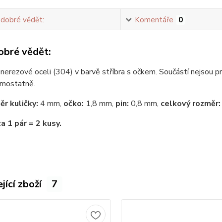
 dobré vědět:
Komentáře
0
obré vědět:
nerezové oceli (304) v barvě stříbra s očkem. Součástí nejsou pr
amostatně.
r kuličky:
4 mm,
očko:
1,8 mm,
pin:
0,8 mm,
celkový rozměr:
a 1 pár = 2 kusy.
jící zboží
7