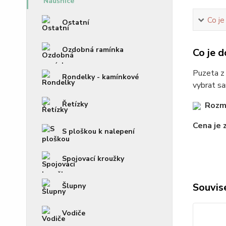
Co je
Ostatní
Ozdobná ramínka
Co je d
Puzeta z 
Rondelky - kamínkové
vybrat s
Řetízky
Rozmě
Cena je z
S ploškou k nalepení
Spojovací kroužky
Souvise
Šlupny
Vodiče