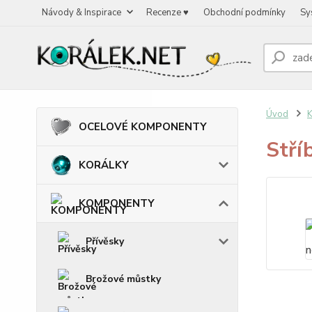
Návody & Inspirace
Recenze ♥
Obchodní podmínky
Sy
Úvod
OCELOVÉ KOMPONENTY
Stří
KORÁLKY
KOMPONENTY
Přívěsky
Brožové můstky