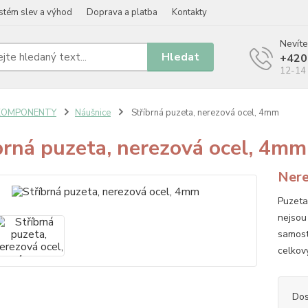
stém slev a výhod
Doprava a platba
Kontakty
Nevíte
Hledat
+420
12-14 
KOMPONENTY
Náušnice
Stříbrná puzeta, nerezová ocel, 4mm
brná puzeta, nerezová ocel, 4mm
Nere
Puzeta
nejsou
samost
celkov
Dos