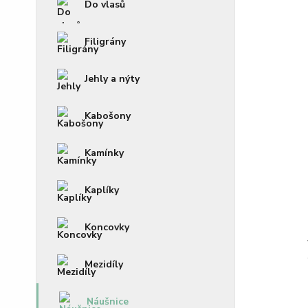
Do vlasů
Filigrány
Jehly a nýty
Kabošony
Kamínky
Kaplíky
Koncovky
Mezidíly
Náušnice