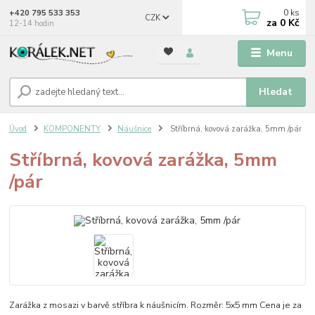
0
ks
+420 795 533 353
CZK
za
0 Kč
12-14 hodin
Menu
Hledat
Úvod
KOMPONENTY
Náušnice
Stříbrná, kovová zarážka, 5mm /pár
Stříbrná, kovová zarážka, 5mm
/pár
Zarážka z mosazi v barvě stříbra k náušnicím. Rozměr: 5x5 mm Cena je za