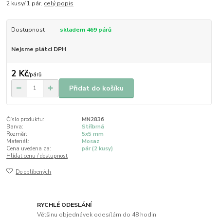
2 kusy/ 1 pár.
celý popis
Dostupnost
skladem 469 párů
Nejsme plátci DPH
2 Kč
/
párů
Přidat do košíku
Číslo produktu:
MN2836
Barva:
Stříbrná
Rozměr:
5x5 mm
Materiál:
Mosaz
Cena uvedena za:
pár (2 kusy)
Hlídat cenu / dostupnost
Do oblíbených
RYCHLÉ ODESLÁNÍ
Většinu objednávek odesílám do 48 hodin