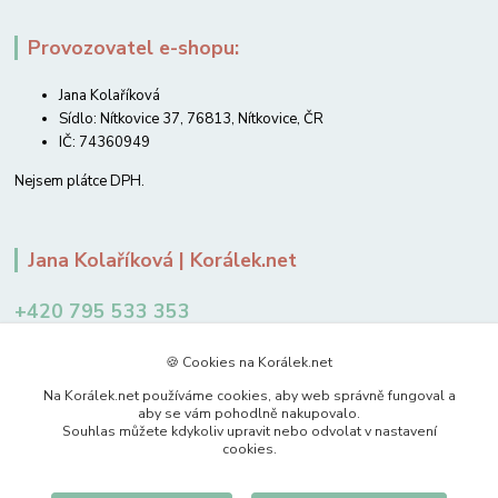
Provozovatel e-shopu:
Jana Kolaříková
Sídlo: Nítkovice 37, 76813, Nítkovice, ČR
IČ: 74360949
Nejsem plátce DPH.
Jana Kolaříková | Korálek.net
+420 795 533 353
12-14 hodin
🍪 Cookies na Korálek.net
jkolarikova@koralek.net
Na Korálek.net používáme cookies, aby web správně fungoval a
aby se vám pohodlně nakupovalo.
Souhlas můžete kdykoliv upravit nebo odvolat v nastavení
cookies.