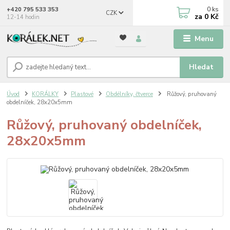
0
ks
+420 795 533 353
CZK
za
0 Kč
12-14 hodin
Menu
Hledat
Úvod
KORÁLKY
Plastové
Obdélníky, čtverce
Růžový, pruhovaný
obdelníček, 28x20x5mm
Růžový, pruhovaný obdelníček,
28x20x5mm