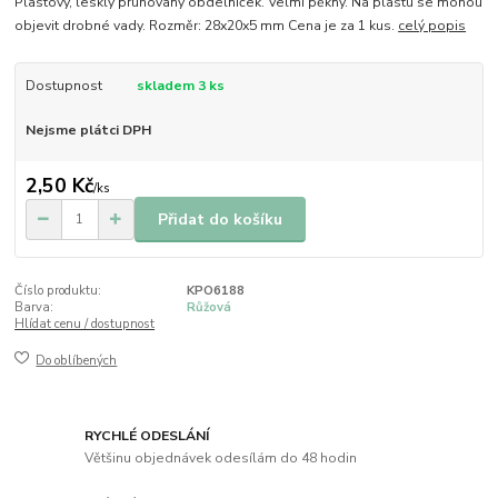
Plastový, lesklý pruhovaný obdelníček. Velmi pěkný. Na plastu se mohou
objevit drobné vady. Rozměr: 28x20x5 mm Cena je za 1 kus.
celý popis
Dostupnost
skladem 3 ks
Nejsme plátci DPH
2,50 Kč
/
ks
Přidat do košíku
Číslo produktu:
KPO6188
Barva:
Růžová
Hlídat cenu / dostupnost
Do oblíbených
RYCHLÉ ODESLÁNÍ
Většinu objednávek odesílám do 48 hodin