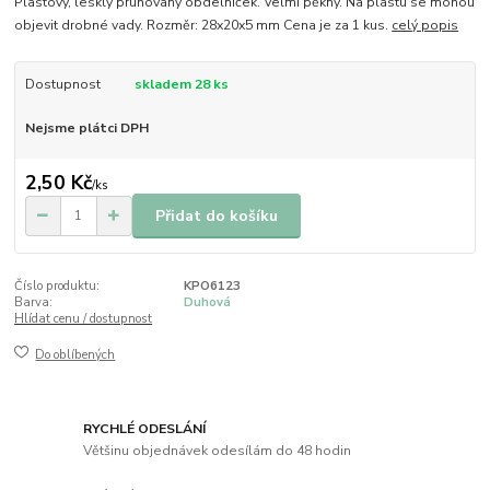
Plastový, lesklý pruhovaný obdelníček. Velmi pěkný. Na plastu se mohou
objevit drobné vady. Rozměr: 28x20x5 mm Cena je za 1 kus.
celý popis
Dostupnost
skladem 28 ks
Nejsme plátci DPH
2,50 Kč
/
ks
Přidat do košíku
Číslo produktu:
KPO6123
Barva:
Duhová
Hlídat cenu / dostupnost
Do oblíbených
RYCHLÉ ODESLÁNÍ
Většinu objednávek odesílám do 48 hodin