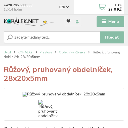
0
ks
+420 795 533 353
CZK
za
0 Kč
12-14 hodin
Menu
Hledat
Úvod
KORÁLKY
Plastové
Obdélníky, čtverce
Růžový, pruhovaný
obdelníček, 28x20x5mm
Růžový, pruhovaný obdelníček,
28x20x5mm