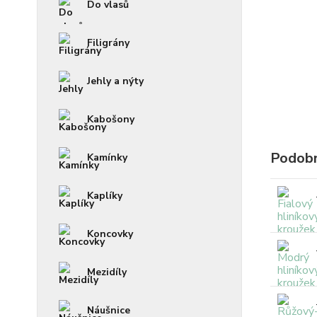
Do vlasů
Filigrány
Jehly a nýty
Kabošony
Podobn
Kamínky
Kaplíky
Koncovky
Mezidíly
Náušnice