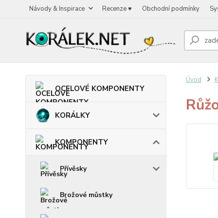
Návody & Inspirace
Recenze ♥
Obchodní podmínky
Sy
Úvod
OCELOVÉ KOMPONENTY
Růžo
KORÁLKY
KOMPONENTY
Přívěsky
Brožové můstky