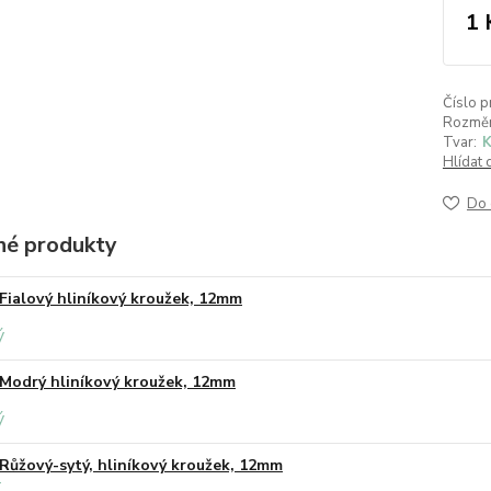
1 
Číslo p
Rozměr
Tvar:
K
Hlídat 
Do 
é produkty
Fialový hliníkový kroužek, 12mm
Modrý hliníkový kroužek, 12mm
Růžový-sytý, hliníkový kroužek, 12mm