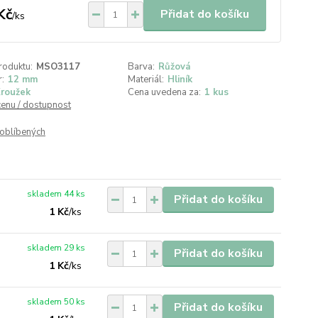
Kč
Přidat do košíku
/
ks
roduktu:
MSO3117
Barva:
Růžová
:
12 mm
Materiál:
Hliník
roužek
Cena uvedena za:
1 kus
cenu / dostupnost
oblíbených
skladem 44 ks
Přidat do košíku
1 Kč
/
ks
skladem 29 ks
Přidat do košíku
1 Kč
/
ks
skladem 50 ks
Přidat do košíku