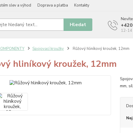
stém slev a výhod
Doprava a platba
Kontakty
Nevíte
Hledat
+420
12-14 
KOMPONENTY
Spojovací kroužky
Růžový hliníkový kroužek, 12mm
vý hliníkový kroužek, 12mm
Spojov
mm, sí
Dos
Nej