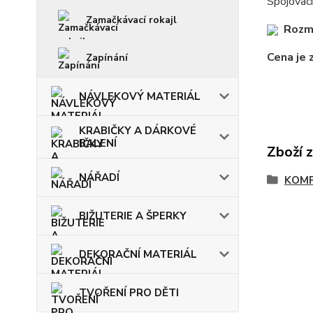
Spojovací
Zamačkávací rokajl
Rozm
Cena je 
Zapínání
NÁVLEKOVÝ MATERIÁL
KRABIČKY A DÁRKOVÉ
BALENÍ
Zboží 
NÁŘADÍ
KOM
BIŽUTERIE A ŠPERKY
DEKORAČNÍ MATERIÁL
TVOŘENÍ PRO DĚTI