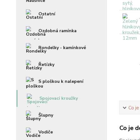
Ostatní
Ozdobná ramínka
Rondelky - kamínkové
Řetízky
S ploškou k nalepení
Spojovací kroužky
Co je
Šlupny
Co je d
Vodiče