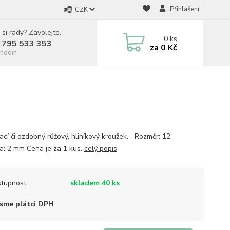
Přihlášení
CZK
 si rady? Zavolejte.
0
ks
 795 533 353
za
0 Kč
hodin
ací či ozdobný růžový, hliníkový kroužek. Rozměr: 12
la: 2 mm Cena je za 1 kus.
celý popis
tupnost
skladem 40 ks
sme plátci DPH