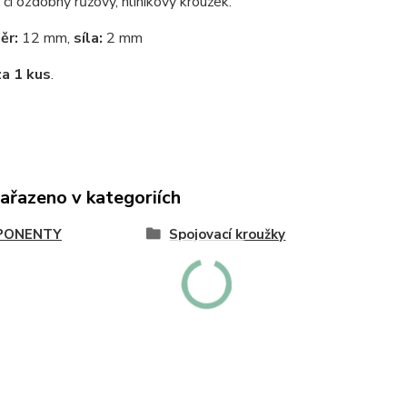
 či ozdobný růžový, hliníkový kroužek.
ěr:
12 mm,
síla:
2 mm
za 1 kus
.
zařazeno v kategoriích
PONENTY
Spojovací kroužky