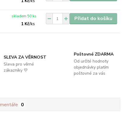
1 Kč
/
ks
skladem 50 ks
Přidat do košíku
1 Kč
/
ks
Poštovné ZDARMA
SLEVA ZA VĚRNOST
Od určité hodnoty
Sleva pro věrné
objednávky platím
zákazníky 💛
poštovné za vás
mentáře
0