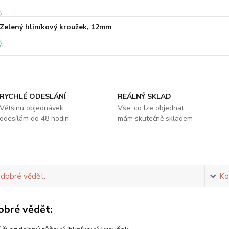
Zelený hliníkový kroužek, 12mm
RYCHLÉ ODESLÁNÍ
REÁLNÝ SKLAD
Většinu objednávek
Vše, co lze objednat,
odesílám do 48 hodin
mám skutečně skladem
 dobré vědět:
Ko
obré vědět: