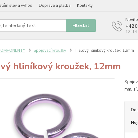
stém slev a výhod
Doprava a platba
Kontakty
Nevíte
Hledat
+420
12-14 
KOMPONENTY
Spojovací kroužky
Fialový hliníkový kroužek, 12mm
ový hliníkový kroužek, 12mm
Spojov
mm, sí
Dos
Nej