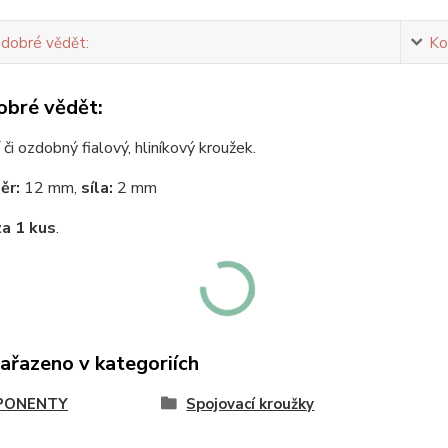
 dobré vědět:
Ko
obré vědět:
 či ozdobný fialový, hliníkový kroužek.
ěr:
12 mm,
síla:
2 mm
za 1 kus
.
zařazeno v kategoriích
PONENTY
Spojovací kroužky