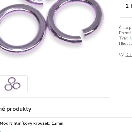
1 
Číslo p
Rozměr
Tvar:
K
Hlídat 
Do 
é produkty
Modrý hliníkový kroužek, 12mm