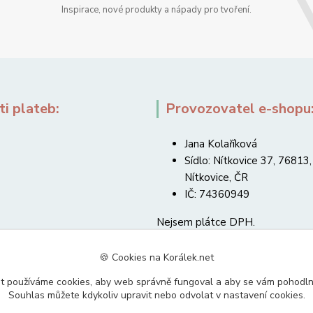
Inspirace, nové produkty a nápady pro tvoření.
i plateb:
Provozovatel e-shopu
Jana Kolaříková
Sídlo: Nítkovice 37, 76813,
Nítkovice, ČR
IČ: 74360949
Nejsem plátce DPH.
🍪 Cookies na Korálek.net
t používáme cookies, aby web správně fungoval a aby se vám pohodl
Souhlas můžete kdykoliv upravit nebo odvolat v nastavení cookies.
Upravit sběr cookies.