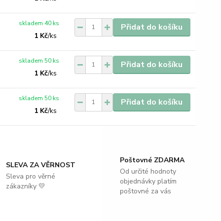
skladem 40 ks
Přidat do košíku
1 Kč
/
ks
skladem 50 ks
Přidat do košíku
1 Kč
/
ks
skladem 50 ks
Přidat do košíku
1 Kč
/
ks
Poštovné ZDARMA
SLEVA ZA VĚRNOST
Od určité hodnoty
Sleva pro věrné
objednávky platím
zákazníky 💛
poštovné za vás