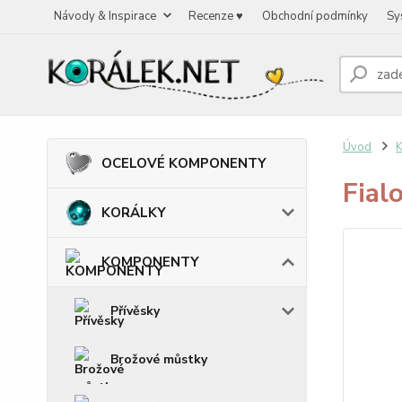
Návody & Inspirace
Recenze ♥
Obchodní podmínky
Sy
Úvod
OCELOVÉ KOMPONENTY
Fial
KORÁLKY
KOMPONENTY
Přívěsky
Brožové můstky