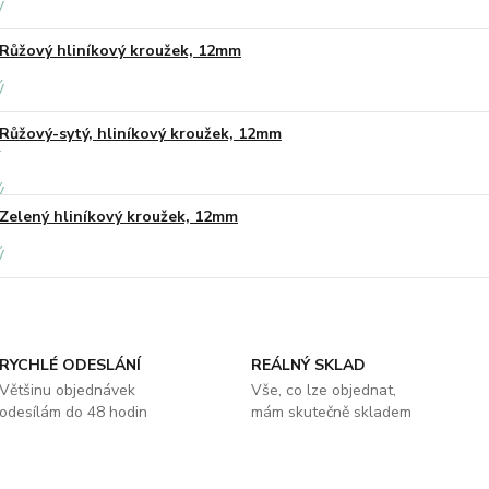
Růžový hliníkový kroužek, 12mm
Růžový-sytý, hliníkový kroužek, 12mm
Zelený hliníkový kroužek, 12mm
RYCHLÉ ODESLÁNÍ
REÁLNÝ SKLAD
Většinu objednávek
Vše, co lze objednat,
odesílám do 48 hodin
mám skutečně skladem