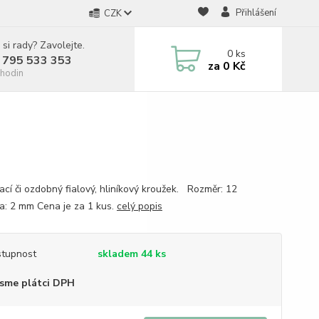
Přihlášení
CZK
 si rady? Zavolejte.
0
ks
 795 533 353
za
0 Kč
hodin
ací či ozdobný fialový, hliníkový kroužek. Rozměr: 12
la: 2 mm Cena je za 1 kus.
celý popis
tupnost
skladem 44 ks
sme plátci DPH