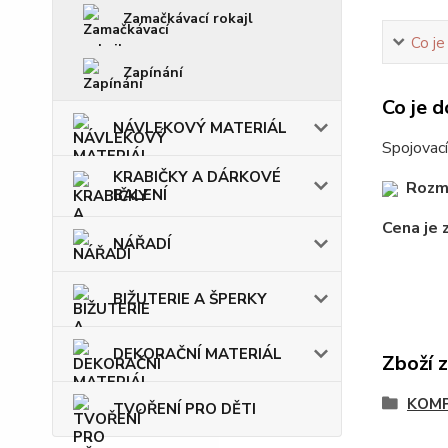
Zamačkávací rokajl
Co je
Zapínání
Co je d
NÁVLEKOVÝ MATERIÁL
Spojovací
KRABIČKY A DÁRKOVÉ
Rozm
BALENÍ
Cena je 
NÁŘADÍ
BIŽUTERIE A ŠPERKY
DEKORAČNÍ MATERIÁL
Zboží 
KOM
TVOŘENÍ PRO DĚTI