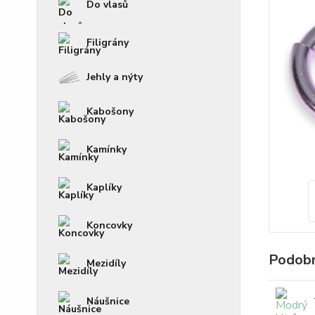
Do vlasů
Filigrány
Jehly a nýty
Kabošony
Kamínky
Kaplíky
Koncovky
Podobn
Mezidíly
Náušnice