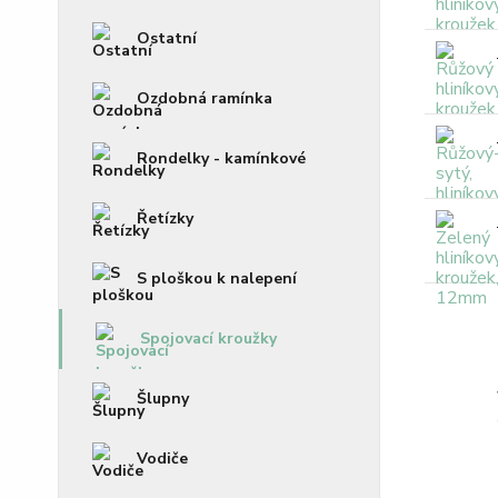
Ostatní
Ozdobná ramínka
Rondelky - kamínkové
Řetízky
S ploškou k nalepení
Spojovací kroužky
Šlupny
Vodiče