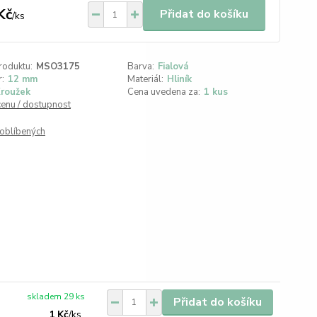
Kč
Přidat do košíku
/
ks
roduktu:
MSO3175
Barva:
Fialová
:
12 mm
Materiál:
Hliník
roužek
Cena uvedena za:
1 kus
cenu / dostupnost
oblíbených
skladem 29 ks
Přidat do košíku
1 Kč
/
ks