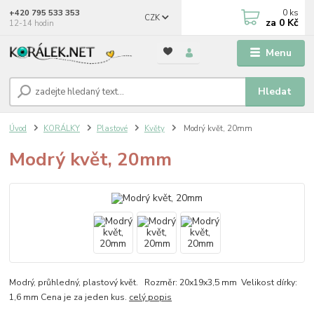
0
ks
+420 795 533 353
CZK
za
0 Kč
12-14 hodin
Menu
Hledat
Úvod
KORÁLKY
Plastové
Květy
Modrý květ, 20mm
Modrý květ, 20mm
Modrý, průhledný, plastový květ. Rozměr: 20x19x3,5 mm Velikost dírky:
1,6 mm Cena je za jeden kus.
celý popis