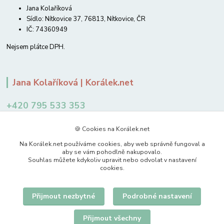
Jana Kolaříková
Sídlo: Nítkovice 37, 76813, Nítkovice, ČR
IČ: 74360949
Nejsem plátce DPH.
Jana Kolaříková | Korálek.net
+420 795 533 353
12-14 hodin
🍪 Cookies na Korálek.net
jkolarikova@koralek.net
Na Korálek.net používáme cookies, aby web správně fungoval a
aby se vám pohodlně nakupovalo.
Souhlas můžete kdykoliv upravit nebo odvolat v nastavení
cookies.
Přijmout nezbytné
Podrobné nastavení
Upravit sběr cookies.
Přijmout všechny