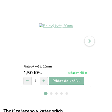
Fialový květ, 20mm
Oranžový kv
1,50 Kč
1,50 Kč
skladem 68 ks
/
ks
/
k
Přidat do košíku
Zboží zařazeno v kategoriích