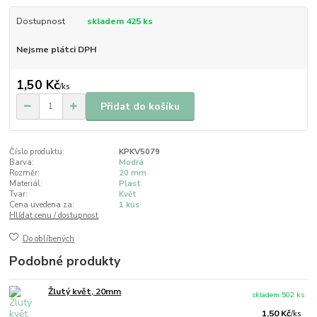
Dostupnost
skladem 425 ks
Nejsme plátci DPH
1,50 Kč
/
ks
Přidat do košíku
Číslo produktu:
KPKV5079
Barva:
Modrá
Rozměr:
20 mm
Materiál:
Plast
Tvar:
Květ
Cena uvedena za:
1 kus
Hlídat cenu / dostupnost
Do oblíbených
Podobné produkty
Žlutý květ, 20mm
skladem 502 ks
1,50 Kč
/
ks