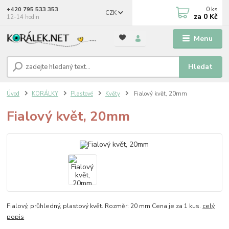
0
ks
+420 795 533 353
CZK
za
0 Kč
12-14 hodin
Menu
Hledat
Úvod
KORÁLKY
Plastové
Květy
Fialový květ, 20mm
Fialový květ, 20mm
Fialový, průhledný, plastový květ. Rozměr: 20 mm Cena je za 1 kus.
celý
popis