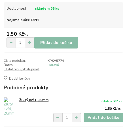
Dostupnost
skladem 68 ks
Nejsme plátci DPH
1,50 Kč
/
ks
Přidat do košíku
Číslo produktu:
KPKV5774
Barva:
Fialová
Hlídat cenu / dostupnost
Do oblíbených
Podobné produkty
Žlutý květ, 20mm
skladem 502 ks
1,50 Kč
/
ks
Přidat do košíku