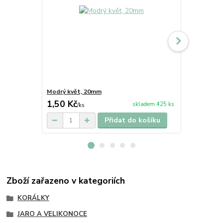
Modrý květ, 20mm
Oranžový kv
1,50 Kč
1,50 Kč
skladem 425 ks
/
ks
/
k
Přidat do košíku
Zboží zařazeno v kategoriích
KORÁLKY
JARO A VELIKONOCE