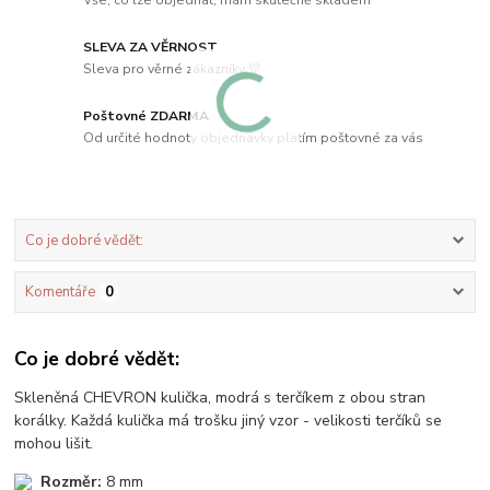
SLEVA ZA VĚRNOST
Sleva pro věrné zákazníky 💛
Poštovné ZDARMA
Od určité hodnoty objednávky platím poštovné za vás
Co je dobré vědět:
Komentáře
0
Co je dobré vědět:
Skleněná CHEVRON kulička, modrá s terčíkem z obou stran
korálky. Každá kulička má trošku jiný vzor - velikosti terčíků se
mohou lišit.
Rozměr:
8 mm