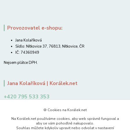
Provozovatel e-shopu:
Jana Kolaříková
Sídlo: Nítkovice 37, 76813, Nítkovice, ČR
IČ: 74360949
Nejsem plátce DPH.
Jana Kolaříková | Korálek.net
+420 795 533 353
12-14 hodin
🍪 Cookies na Korálek.net
jkolarikova@koralek.net
Na Korálek.net používáme cookies, aby web správně fungoval a
aby se vám pohodlně nakupovalo.
Souhlas můžete kdykoliv upravit nebo odvolat v nastavení