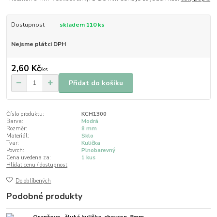
Dostupnost
skladem 110 ks
Nejsme plátci DPH
2,60 Kč
/
ks
Přidat do košíku
Číslo produktu:
KCH1300
Barva:
Modrá
Rozměr:
8 mm
Materiál:
Sklo
Tvar:
Kulička
Povrch:
Plnobarevný
Cena uvedena za:
1 kus
Hlídat cenu / dostupnost
Do oblíbených
Podobné produkty
Oranžovo- žlutá kulička, chevron, 8mm