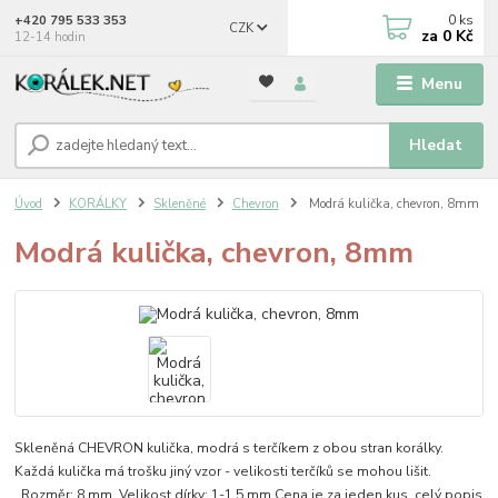
0
ks
+420 795 533 353
CZK
za
0 Kč
12-14 hodin
Menu
Hledat
Úvod
KORÁLKY
Skleněné
Chevron
Modrá kulička, chevron, 8mm
Modrá kulička, chevron, 8mm
Skleněná CHEVRON kulička, modrá s terčíkem z obou stran korálky.
Každá kulička má trošku jiný vzor - velikosti terčíků se mohou lišit.
Rozměr: 8 mm Velikost dírky: 1-1,5 mm Cena je za jeden kus.
celý popis