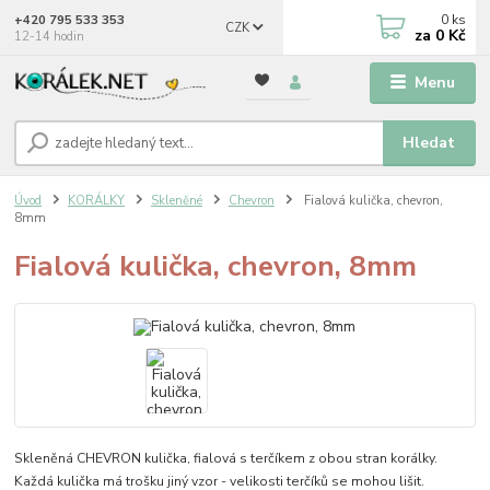
0
ks
+420 795 533 353
CZK
za
0 Kč
12-14 hodin
Menu
Hledat
Úvod
KORÁLKY
Skleněné
Chevron
Fialová kulička, chevron,
8mm
Fialová kulička, chevron, 8mm
Skleněná CHEVRON kulička, fialová s terčíkem z obou stran korálky.
Každá kulička má trošku jiný vzor - velikosti terčíků se mohou lišit.