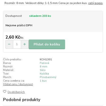
Rozměr: 8 mm Velikost dírky: 1-1,5 mm Cena je za jeden kus.
celý popis
Dostupnost
skladem 203 ks
Nejsme plátci DPH
2,60 Kč
/
ks
Přidat do košíku
Číslo produktu:
KCH1301
Barva:
Fialová
Rozměr:
8 mm
Materiál:
Sklo
Tvar:
Kulička
Povrch:
Plnobarevný
Cena uvedena za:
1 kus
Hlídat cenu / dostupnost
Do oblíbených
Podobné produkty