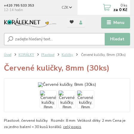
0
ks
+420 795 533 353
CZK
za
0 Kč
12-14 hodin
Menu
Hledat
Úvod
KORÁLKY
Plastové
Kuličky
Červené kuličky, 8mm (30ks)
Červené kuličky, 8mm (30ks)
Plastové, červené kuličky. Rozměr: 8 mm Velikost dírky: 2 mm Cena je
za jedno balení = 30 kusů korálků.
celý popis