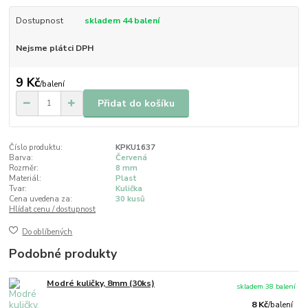
Dostupnost
skladem 44 balení
Nejsme plátci DPH
9 Kč
/
balení
Přidat do košíku
Číslo produktu:
KPKU1637
Barva:
Červená
Rozměr:
8 mm
Materiál:
Plast
Tvar:
Kulička
Cena uvedena za:
30 kusů
Hlídat cenu / dostupnost
Do oblíbených
Podobné produkty
Modré kuličky, 8mm (30ks)
skladem 38 balení
8 Kč
/
balení