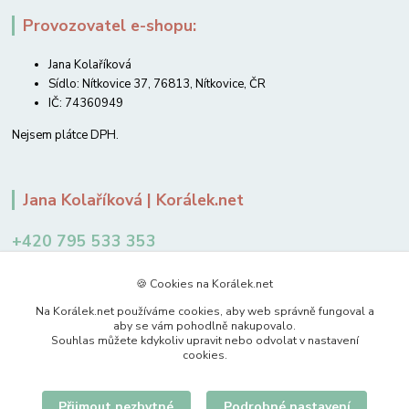
Provozovatel e-shopu:
Jana Kolaříková
Sídlo: Nítkovice 37, 76813, Nítkovice, ČR
IČ: 74360949
Nejsem plátce DPH.
Jana Kolaříková | Korálek.net
+420 795 533 353
12-14 hodin
🍪 Cookies na Korálek.net
jkolarikova@koralek.net
Na Korálek.net používáme cookies, aby web správně fungoval a
aby se vám pohodlně nakupovalo.
Souhlas můžete kdykoliv upravit nebo odvolat v nastavení
cookies.
Přijmout nezbytné
Podrobné nastavení