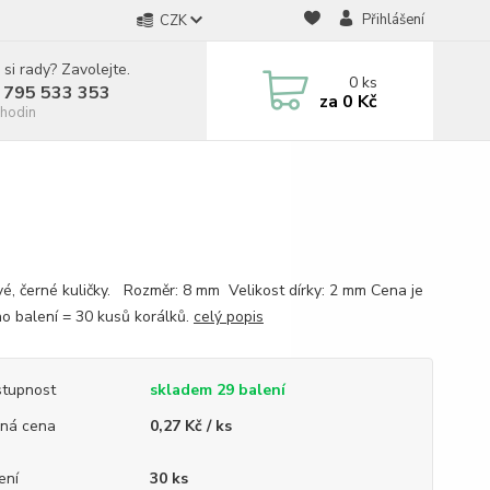
Přihlášení
CZK
 si rady? Zavolejte.
0
ks
 795 533 353
za
0 Kč
hodin
vé, černé kuličky. Rozměr: 8 mm Velikost dírky: 2 mm Cena je
no balení = 30 kusů korálků.
celý popis
tupnost
skladem 29 balení
ná cena
0,27 Kč / ks
ení
30 ks