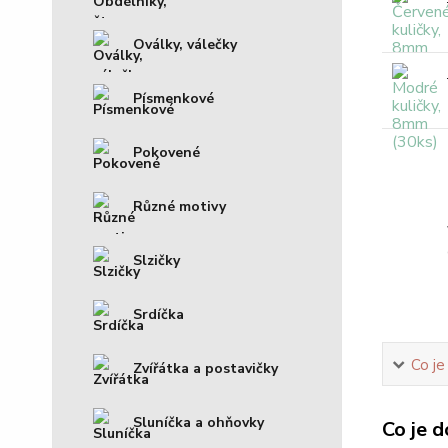
Oválky, válečky
Písmenkové
Pokovené
Různé motivy
Slzičky
Srdíčka
Co je
Zvířátka a postavičky
Sluníčka a ohňovky
Co je d