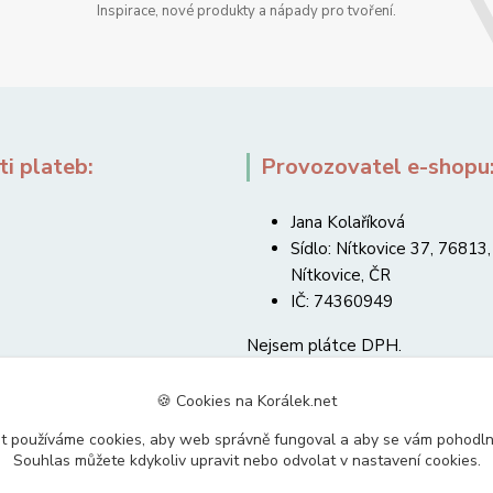
Inspirace, nové produkty a nápady pro tvoření.
i plateb:
Provozovatel e-shopu
Jana Kolaříková
Sídlo: Nítkovice 37, 76813,
Nítkovice, ČR
IČ: 74360949
Nejsem plátce DPH.
🍪 Cookies na Korálek.net
t používáme cookies, aby web správně fungoval a aby se vám pohodl
Souhlas můžete kdykoliv upravit nebo odvolat v nastavení cookies.
Upravit sběr cookies.