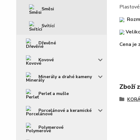
Plastové,
Směsi
Rozm
Svítící
Veliko
Dřevěné
Cena je 
Kovové
Minerály a drahé kameny
Zboží 
Perleť a mušle
KOR
Porcelánové a keramické
Polymerové