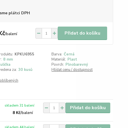
sme plátci DPH
Kč
Přidat do košíku
/
balení
roduktu:
KPKU6955
Barva:
Černá
:
8 mm
Materiál:
Plast
ulička
Povrch:
Plnobarevný
vedena za:
30 kusů
Hlídat cenu / dostupnost
oblíbených
skladem 31 balení
Přidat do košíku
8 Kč
/
balení
skladem 44 balení