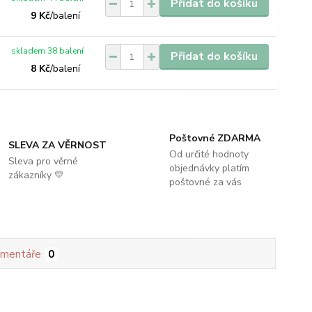
Přidat do košíku
9 Kč
/
balení
skladem 38 balení
Přidat do košíku
8 Kč
/
balení
Poštovné ZDARMA
SLEVA ZA VĚRNOST
Od určité hodnoty
Sleva pro věrné
objednávky platím
zákazníky 💛
poštovné za vás
mentáře
0