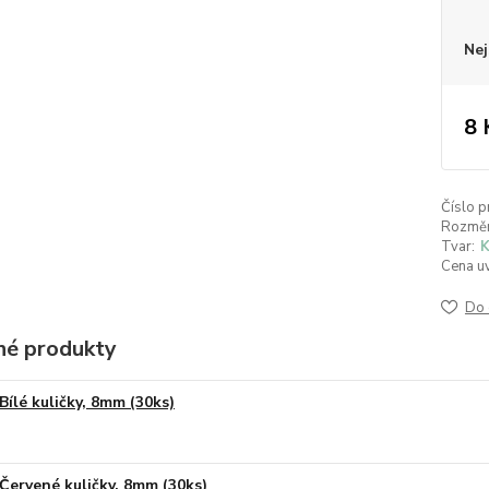
Nej
8 
Číslo p
Rozměr
Tvar:
K
Cena u
Do 
é produkty
Bílé kuličky, 8mm (30ks)
Červené kuličky, 8mm (30ks)