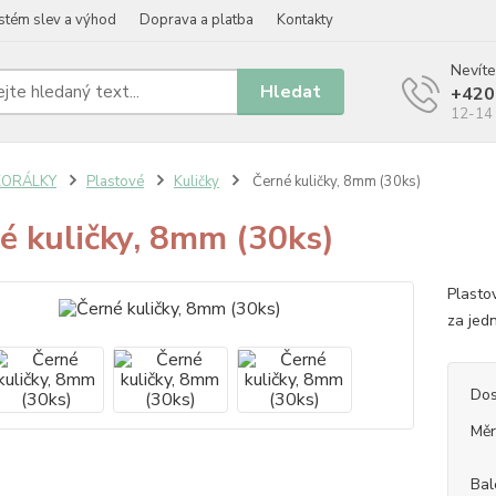
stém slev a výhod
Doprava a platba
Kontakty
Nevíte
Hledat
+420
12-14 
KORÁLKY
Plastové
Kuličky
Černé kuličky, 8mm (30ks)
é kuličky, 8mm (30ks)
Plasto
za jed
Dos
Měr
Bal