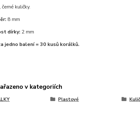
 černé kuličky.
ěr:
8 mm
st dírky:
2 mm
za jedno balení = 30 kusů korálků.
zařazeno v kategoriích
ÁLKY
Plastové
Kuli