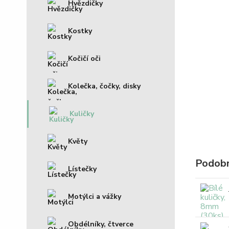
Hvězdičky
Kostky
Kočičí oči
Kolečka, čočky, disky
Kuličky
Květy
Podobn
Lístečky
Motýlci a vážky
Obdélníky, čtverce