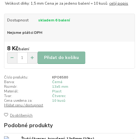
Velikost dírky: 1,5 mm Cena je za jedeno balení = 10 kusů.
celý popis
Dostupnost
skladem 6 balení
Nejsme plátci DPH
8 Kč
/
balení
Přidat do košíku
Číslo produktu:
KPO6580
Barva:
Černá
Rozměr:
13x5 mm
Materiál:
Plast
Tvar:
Čtverec
Cena uvedena za:
10 kusů
Hlídat cenu / dostupnost
Do oblíbených
Podobné produkty
Žlutý čtverec, broušený, 13x5mm (10ks)