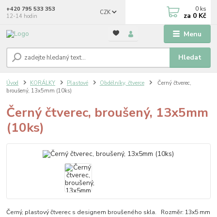
0
ks
+420 795 533 353
CZK
za
0 Kč
12-14 hodin
Menu
Hledat
Úvod
KORÁLKY
Plastové
Obdélníky, čtverce
Černý čtverec,
broušený, 13x5mm (10ks)
Černý čtverec, broušený, 13x5mm
(10ks)
Černý, plastový čtverec s designem broušeného skla. Rozměr: 13x5 mm