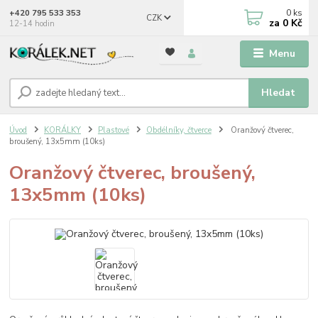
0
ks
+420 795 533 353
CZK
za
0 Kč
12-14 hodin
Menu
Hledat
Úvod
KORÁLKY
Plastové
Obdélníky, čtverce
Oranžový čtverec,
broušený, 13x5mm (10ks)
Oranžový čtverec, broušený,
13x5mm (10ks)