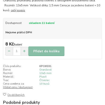
Oranžový, průhledný, plastový čtverec s designem broušeného skla.
Rozměr: 13x5 mm Velikost dírky: 1,5 mm Cena je za jedeno balení = 10
kusů.
celý popis
Dostupnost
skladem 11 balení
Nejsme plátci DPH
8 Kč
/
balení
Přidat do košíku
Číslo produktu:
KPO6591
Barva:
Oranžová
Rozměr:
13x5 mm
Materiál:
Plast
Tvar:
Čtverec
Cena uvedena za:
10 kusů
Hlídat cenu / dostupnost
Do oblíbených
Podobné produkty