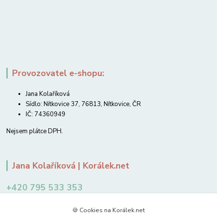
Provozovatel e-shopu:
Jana Kolaříková
Sídlo: Nítkovice 37, 76813, Nítkovice, ČR
IČ: 74360949
Nejsem plátce DPH.
Jana Kolaříková | Korálek.net
+420 795 533 353
12-14 hodin
🍪 Cookies na Korálek.net
jkolarikova@koralek.net