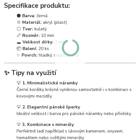
Specifikace produktu:
⚫
Barva:
černá
💠
Materiál:
akryl (plast)
⚪
Tvar:
kulatý
📏
Rozměr:
10 mm
🕳️
Velikost dírky:
2 mm
📦
Balení:
20 ks
✨
Povrch:
hladký, neprůhledný
✨
Tipy na využití
💡
1. Minimalistické náramky
Černé korálky krásně vyniknou samostatně i v kombinaci s
kovovými mezidíly.
💡
2. Elegantní pánské šperky
Ideální velikost i barva pro pánské náramky nebo přívěsky.
💡
3. Kombinace s minerály
Perfektně ladí například s lávovým kamenem, onyxem,
hematitem nebo světlými minerály.