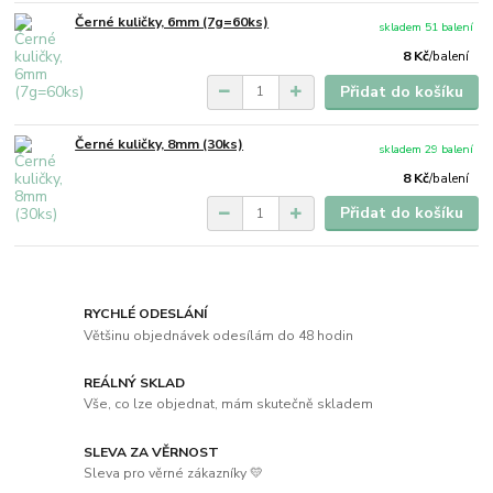
Černé kuličky, 6mm (7g=60ks)
skladem 51 balení
8 Kč
/
balení
Přidat do košíku
Černé kuličky, 8mm (30ks)
skladem 29 balení
8 Kč
/
balení
Přidat do košíku
RYCHLÉ ODESLÁNÍ
Většinu objednávek odesílám do 48 hodin
REÁLNÝ SKLAD
Vše, co lze objednat, mám skutečně skladem
SLEVA ZA VĚRNOST
Sleva pro věrné zákazníky 💛