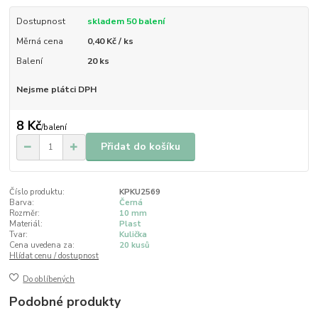
Dostupnost
skladem 50 balení
Měrná cena
0,40 Kč / ks
Balení
20 ks
Nejsme plátci DPH
8 Kč
/
balení
Přidat do košíku
Číslo produktu:
KPKU2569
Barva:
Černá
Rozměr:
10 mm
Materiál:
Plast
Tvar:
Kulička
Cena uvedena za:
20 kusů
Hlídat cenu / dostupnost
Do oblíbených
Podobné produkty