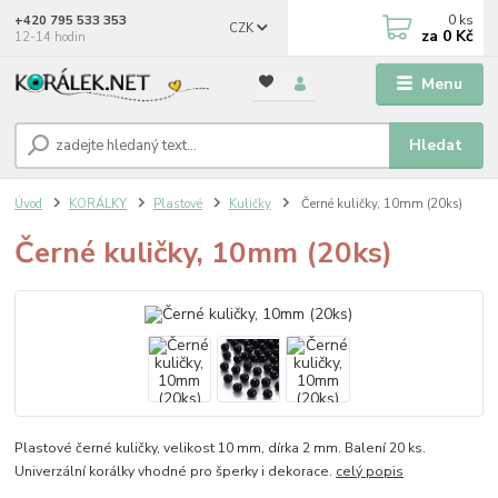
0
ks
+420 795 533 353
CZK
za
0 Kč
12-14 hodin
Menu
Hledat
Úvod
KORÁLKY
Plastové
Kuličky
Černé kuličky, 10mm (20ks)
Černé kuličky, 10mm (20ks)
Plastové černé kuličky, velikost 10 mm, dírka 2 mm. Balení 20 ks.
Univerzální korálky vhodné pro šperky i dekorace.
celý popis