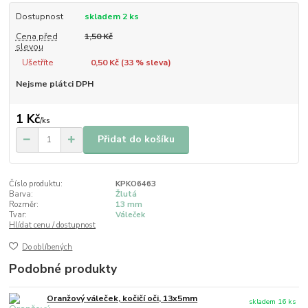
Dostupnost
skladem 2 ks
Cena před
1,50 Kč
slevou
Ušetříte
0,50 Kč (
33
% sleva)
Nejsme plátci DPH
1 Kč
/
ks
Přidat do košíku
Číslo produktu:
KPKO6463
Barva:
Žlutá
Rozměr:
13 mm
Tvar:
Váleček
Hlídat cenu / dostupnost
Do oblíbených
Podobné produkty
Oranžový váleček, kočičí oči, 13x5mm
skladem 16 ks