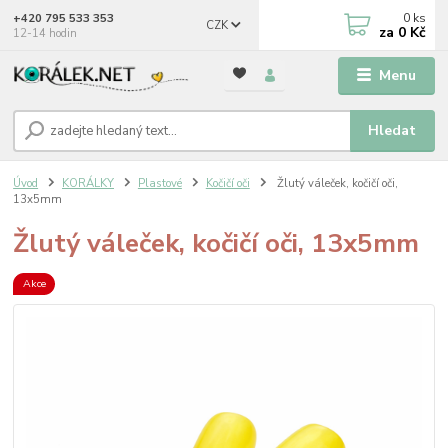
0
ks
+420 795 533 353
CZK
za
0 Kč
12-14 hodin
Menu
Hledat
Úvod
KORÁLKY
Plastové
Kočičí oči
Žlutý váleček, kočičí oči,
13x5mm
Žlutý váleček, kočičí oči, 13x5mm
Akce