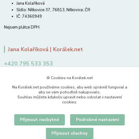
Jana Kolaříková
Sídlo: Nítkovice 37, 76813, Nítkovice, ČR
IČ: 74360949
Nejsem plátce DPH.
Jana Kolaříková | Korálek.net
+420 795 533 353
12-14 hodin
🍪 Cookies na Korálek.net
jkolarikova@koralek.net
Na Korálek.net používáme cookies, aby web správně fungoval a
aby se vám pohodlně nakupovalo.
Souhlas můžete kdykoliv upravit nebo odvolat v nastavení
cookies.
Přijmout nezbytné
Podrobné nastavení
Upravit sběr cookies.
Přijmout všechny