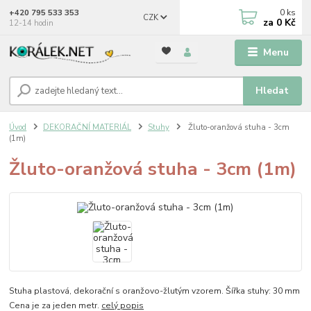
0
ks
+420 795 533 353
CZK
za
0 Kč
12-14 hodin
Menu
Hledat
Úvod
DEKORAČNÍ MATERIÁL
Stuhy
Žluto-oranžová stuha - 3cm
(1m)
Žluto-oranžová stuha - 3cm (1m)
Stuha plastová, dekorační s oranžovo-žlutým vzorem. Šířka stuhy: 30 mm
Cena je za jeden metr.
celý popis