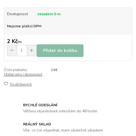
Dostupnost
skladem 5 m
Nejsme plátci DPH
2 Kč
/
m
Přidat do košíku
Číslo produktu:
146
Hlídat cenu / dostupnost
Do oblíbených
RYCHLÉ ODESLÁNÍ
Většinu objednávek odesílám do 48 hodin
REÁLNÝ SKLAD
Vše, co lze objednat, mám skutečně skladem