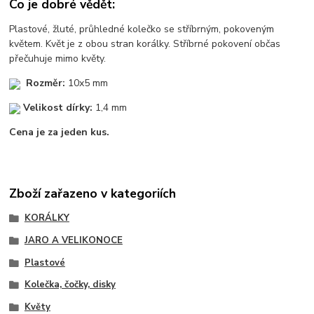
Co je dobré vědět:
Plastové, žluté, průhledné kolečko se stříbrným, pokoveným
květem. Květ je z obou stran korálky. Stříbrné pokovení občas
přečuhuje mimo květy.
Rozměr:
10x5 mm
Velikost dírky:
1,4 mm
Cena je za jeden kus.
Zboží zařazeno v kategoriích
KORÁLKY
JARO A VELIKONOCE
Plastové
Kolečka, čočky, disky
Květy