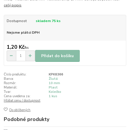
celý popis
Dostupnost
skladem 75 ks
Nejsme plátci DPH
1,20 Kč
/
ks
Přidat do košíku
Číslo produktu:
KPK6366
Barva:
Žlutá
Rozměr:
10 mm
Materiál:
Plast
Tvar:
Kolečko
Cena uvedena za:
1 kus
Hlídat cenu / dostupnost
Do oblíbených
Podobné produkty