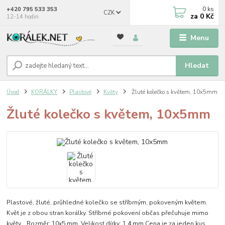
0
ks
+420 795 533 353
CZK
za
0 Kč
12-14 hodin
Menu
Hledat
Úvod
KORÁLKY
Plastové
Květy
Žluté kolečko s květem, 10x5mm
Žluté kolečko s květem, 10x5mm
Plastové, žluté, průhledné kolečko se stříbrným, pokoveným květem.
Květ je z obou stran korálky. Stříbrné pokovení občas přečuhuje mimo
květy. Rozměr: 10x5 mm Velikost dírky: 1,4 mm Cena je za jeden kus.