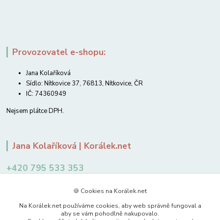
Provozovatel e-shopu:
Jana Kolaříková
Sídlo: Nítkovice 37, 76813, Nítkovice, ČR
IČ: 74360949
Nejsem plátce DPH.
Jana Kolaříková | Korálek.net
+420 795 533 353
12-14 hodin
🍪 Cookies na Korálek.net
jkolarikova@koralek.net
Na Korálek.net používáme cookies, aby web správně fungoval a
aby se vám pohodlně nakupovalo.