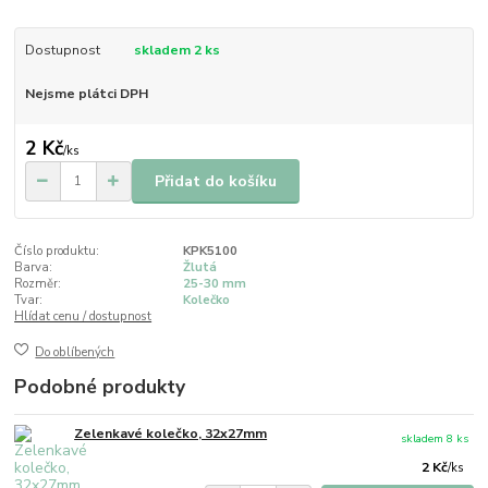
Dostupnost
skladem 2 ks
Nejsme plátci DPH
2 Kč
/
ks
Přidat do košíku
Číslo produktu:
KPK5100
Barva:
Žlutá
Rozměr:
25-30 mm
Tvar:
Kolečko
Hlídat cenu / dostupnost
Do oblíbených
Podobné produkty
Zelenkavé kolečko, 32x27mm
skladem 8 ks
2 Kč
/
ks