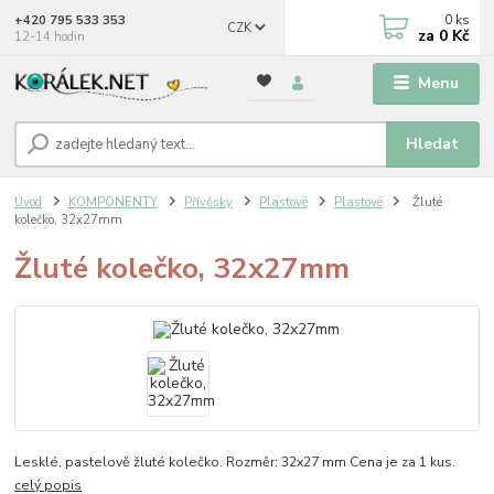
0
ks
+420 795 533 353
CZK
za
0 Kč
12-14 hodin
Menu
Hledat
Úvod
KOMPONENTY
Přívěsky
Plastové
Plastové
Žluté
kolečko, 32x27mm
Žluté kolečko, 32x27mm
Lesklé, pastelově žluté kolečko. Rozměr: 32x27 mm Cena je za 1 kus.
celý popis