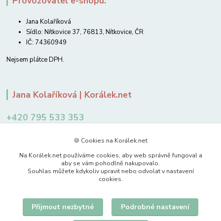
Provozovatel e-shopu:
Jana Kolaříková
Sídlo: Nítkovice 37, 76813, Nítkovice, ČR
IČ: 74360949
Nejsem plátce DPH.
Jana Kolaříková | Korálek.net
+420 795 533 353
12-14 hodin
🍪 Cookies na Korálek.net
jkolarikova@koralek.net
Na Korálek.net používáme cookies, aby web správně fungoval a
aby se vám pohodlně nakupovalo.
Souhlas můžete kdykoliv upravit nebo odvolat v nastavení
cookies.
Přijmout nezbytné
Podrobné nastavení
Upravit sběr cookies.