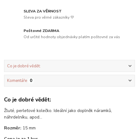
SLEVA ZA VĚRNOST
Sleva pro věrné zákazníky 💛
Poštovné ZDARMA
Od určité hodnoty objednávky platím poštovné za vás
Co je dobré vědět:
Komentáře
0
Co je dobré vědět:
Žluté, perleťové kolečko. Ideální jako doplněk náramků,
náhrdelníku, apod...
Rozměr:
15 mm
Cena je za 1 kus
.