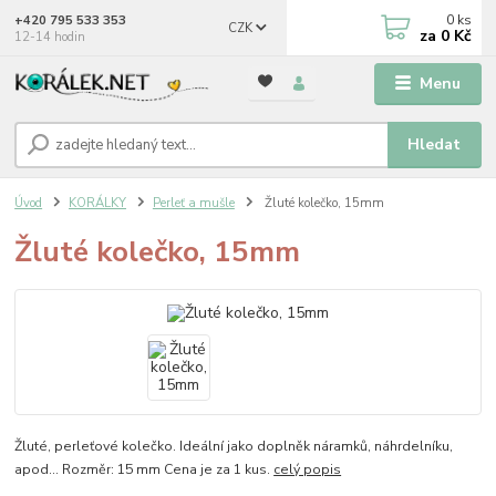
0
ks
+420 795 533 353
CZK
za
0 Kč
12-14 hodin
Menu
Hledat
Úvod
KORÁLKY
Perleť a mušle
Žluté kolečko, 15mm
Žluté kolečko, 15mm
Žluté, perleťové kolečko. Ideální jako doplněk náramků, náhrdelníku,
apod... Rozměr: 15 mm Cena je za 1 kus.
celý popis