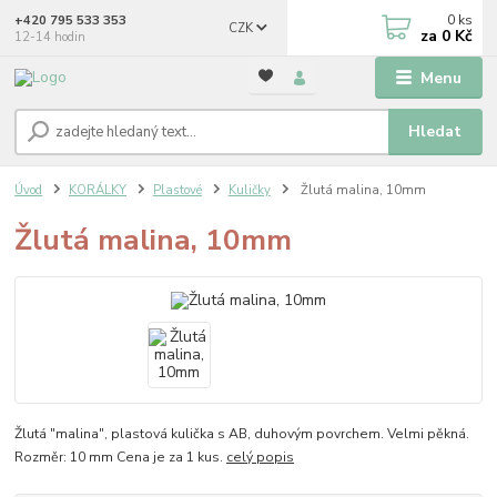
0
ks
+420 795 533 353
CZK
za
0 Kč
12-14 hodin
Menu
Hledat
Úvod
KORÁLKY
Plastové
Kuličky
Žlutá malina, 10mm
Žlutá malina, 10mm
Žlutá "malina", plastová kulička s AB, duhovým povrchem. Velmi pěkná.
Rozměr: 10 mm Cena je za 1 kus.
celý popis