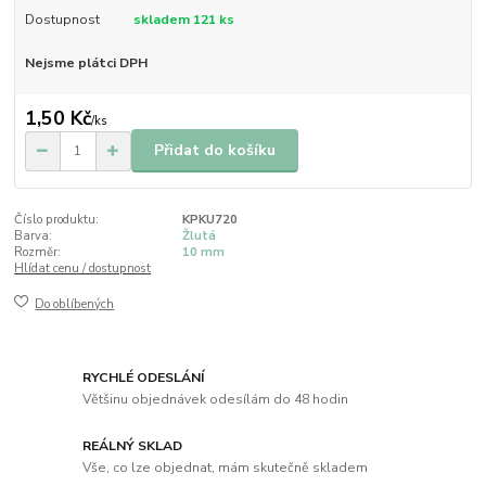
Dostupnost
skladem 121 ks
Nejsme plátci DPH
1,50 Kč
/
ks
Přidat do košíku
Číslo produktu:
KPKU720
Barva:
Žlutá
Rozměr:
10 mm
Hlídat cenu / dostupnost
Do oblíbených
RYCHLÉ ODESLÁNÍ
Většinu objednávek odesílám do 48 hodin
REÁLNÝ SKLAD
Vše, co lze objednat, mám skutečně skladem