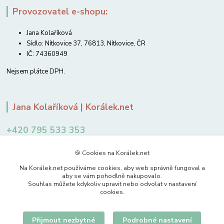
Provozovatel e-shopu:
Jana Kolaříková
Sídlo: Nítkovice 37, 76813, Nítkovice, ČR
IČ: 74360949
Nejsem plátce DPH.
Jana Kolaříková | Korálek.net
+420 795 533 353
12-14 hodin
🍪 Cookies na Korálek.net
jkolarikova@koralek.net
Na Korálek.net používáme cookies, aby web správně fungoval a
aby se vám pohodlně nakupovalo.
Souhlas můžete kdykoliv upravit nebo odvolat v nastavení
cookies.
Přijmout nezbytné
Podrobné nastavení