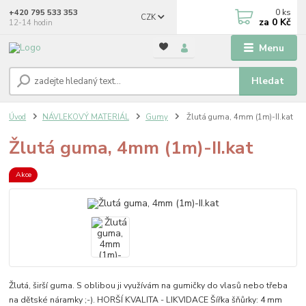
0
ks
+420 795 533 353
CZK
za
0 Kč
12-14 hodin
Menu
Hledat
Úvod
NÁVLEKOVÝ MATERIÁL
Gumy
Žlutá guma, 4mm (1m)-II.kat
Žlutá guma, 4mm (1m)-II.kat
Akce
Žlutá, širší guma. S oblibou ji využívám na gumičky do vlasů nebo třeba
na dětské náramky ;-). HORŠÍ KVALITA - LIKVIDACE Šířka šňůrky: 4 mm