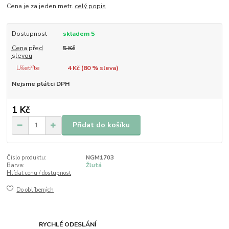
Cena je za jeden metr.
celý popis
Dostupnost
skladem 5
Cena před
5 Kč
slevou
Ušetříte
4 Kč (
80
% sleva)
Nejsme plátci DPH
1 Kč
Přidat do košíku
Číslo produktu:
NGM1703
Barva:
Žlutá
Hlídat cenu / dostupnost
Do oblíbených
RYCHLÉ ODESLÁNÍ