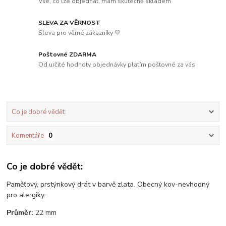
Vše, co lze objednat, mám skutečně skladem
SLEVA ZA VĚRNOST
Sleva pro věrné zákazníky 💛
Poštovné ZDARMA
Od určité hodnoty objednávky platím poštovné za vás
Co je dobré vědět:
Komentáře
0
Co je dobré vědět:
Paměťový, prstýnkový drát v barvě zlata. Obecný kov-nevhodný
pro alergiky.
Průměr:
22 mm