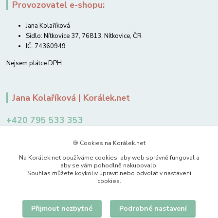
Provozovatel e-shopu:
Jana Kolaříková
Sídlo: Nítkovice 37, 76813, Nítkovice, ČR
IČ: 74360949
Nejsem plátce DPH.
Jana Kolaříková | Korálek.net
+420 795 533 353
12-14 hodin
🍪 Cookies na Korálek.net
jkolarikova@koralek.net
Na Korálek.net používáme cookies, aby web správně fungoval a
aby se vám pohodlně nakupovalo.
Souhlas můžete kdykoliv upravit nebo odvolat v nastavení
cookies.
Přijmout nezbytné
Podrobné nastavení
Upravit sběr cookies.