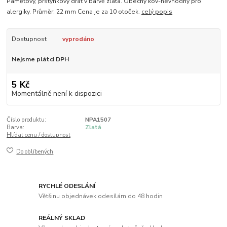
Paměťový, prstýnkový drát v barvě zlata. Obecný kov-nevhodný pro
alergiky. Průměr: 22 mm Cena je za 10 otoček.
celý popis
Dostupnost
vyprodáno
Nejsme plátci DPH
5 Kč
Momentálně není k dispozici
Číslo produktu:
NPA1507
Barva:
Zlatá
Hlídat cenu / dostupnost
Do oblíbených
RYCHLÉ ODESLÁNÍ
Většinu objednávek odesílám do 48 hodin
REÁLNÝ SKLAD