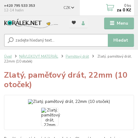
0
ks
+420 795 533 353
CZK
za
0 Kč
12-14 hodin
Menu
Hledat
Úvod
NÁVLEKOVÝ MATERIÁL
Paměťový drát
Zlatý, paměťový drát,
22mm (10 otoček)
Zlatý, paměťový drát, 22mm (10
otoček)