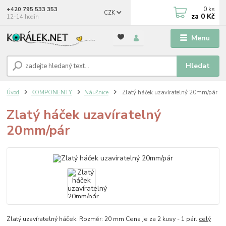
0
ks
+420 795 533 353
CZK
za
0 Kč
12-14 hodin
Menu
Hledat
Úvod
KOMPONENTY
Náušnice
Zlatý háček uzavíratelný 20mm/pár
Zlatý háček uzavíratelný
20mm/pár
Zlatý uzavíratelný háček. Rozměr: 20 mm Cena je za 2 kusy - 1 pár.
celý