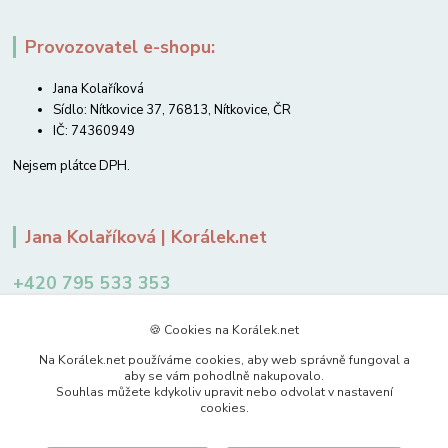
Provozovatel e-shopu:
Jana Kolaříková
Sídlo: Nítkovice 37, 76813, Nítkovice, ČR
IČ: 74360949
Nejsem plátce DPH.
Jana Kolaříková | Korálek.net
+420 795 533 353
12-14 hodin
🍪 Cookies na Korálek.net
jkolarikova@koralek.net
Na Korálek.net používáme cookies, aby web správně fungoval a
aby se vám pohodlně nakupovalo.
Souhlas můžete kdykoliv upravit nebo odvolat v nastavení
cookies.